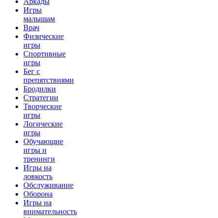
Аркады
Игры
малышам
Врач
Физические
игры
Спортивные
игры
Бег с
препятствиями
Бродилки
Стратегии
Творческие
игры
Логические
игры
Обучающие
игры и
тренинги
Игры на
ловкость
Обслуживание
Оборона
Игры на
внимательность