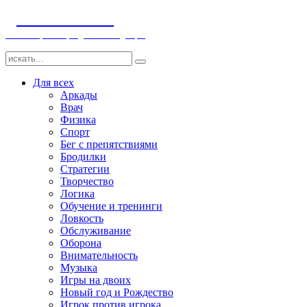
ДЕТСКИЕ ИГРЫ
Компьютерные игры детям и младенцам
Для всех
Аркады
Врач
Физика
Спорт
Бег с препятствиями
Бродилки
Стратегии
Творчество
Логика
Обучение и тренинги
Ловкость
Обслуживание
Оборона
Внимательность
Музыка
Игры на двоих
Новый год и Рождество
Игрок против игрока