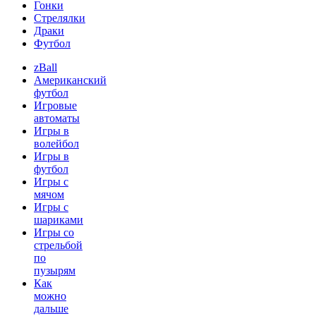
Гонки
Стрелялки
Драки
Футбол
zBall
Американский
футбол
Игровые
автоматы
Игры в
волейбол
Игры в
футбол
Игры с
мячом
Игры с
шариками
Игры со
стрельбой
по
пузырям
Как
можно
дальше