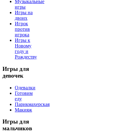
Музыкальные
игры
Игры на
двоих
Игрок
против
игрока
Игры к
Новому
году и
Рождеству
Игры
для
девочек
Одевалки
Готовим
еду
Парикмахерская
Макияж
Игры
для
мальчиков