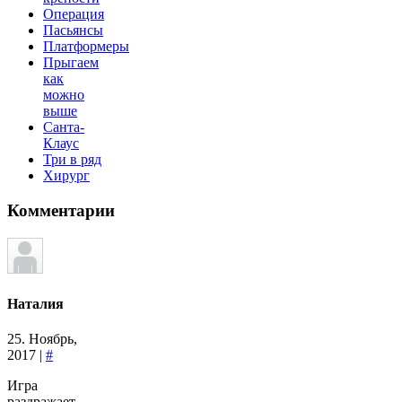
Операция
Пасьянсы
Платформеры
Прыгаем
как
можно
выше
Санта-
Клаус
Три в ряд
Хирург
Комментарии
Наталия
25. Ноябрь,
2017 |
#
Игра
раздражает.