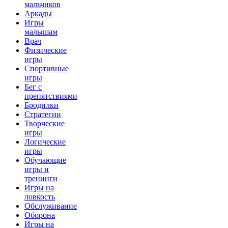
мальчиков
Аркады
Игры
малышам
Врач
Физические
игры
Спортивные
игры
Бег с
препятствиями
Бродилки
Стратегии
Творческие
игры
Логические
игры
Обучающие
игры и
тренинги
Игры на
ловкость
Обслуживание
Оборона
Игры на