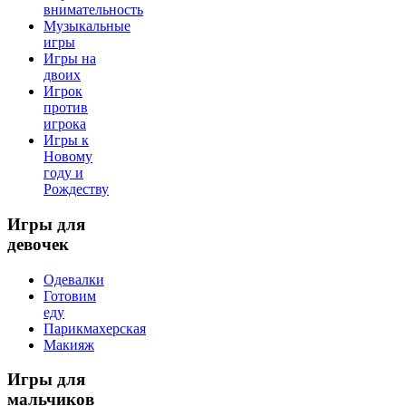
внимательность
Музыкальные
игры
Игры на
двоих
Игрок
против
игрока
Игры к
Новому
году и
Рождеству
Игры
для
девочек
Одевалки
Готовим
еду
Парикмахерская
Макияж
Игры
для
мальчиков