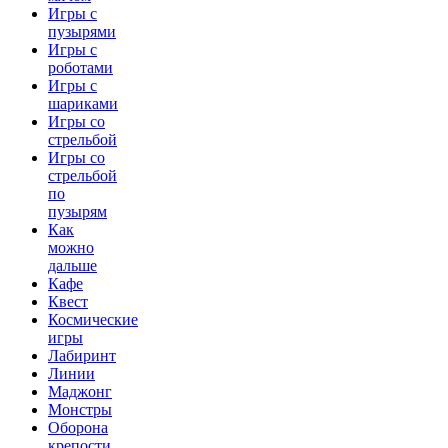
Игры с
пузырями
Игры с
роботами
Игры с
шариками
Игры со
стрельбой
Игры со
стрельбой
по
пузырям
Как
можно
дальше
Кафе
Квест
Космические
игры
Лабиринт
Линии
Маджонг
Монстры
Оборона
крепости