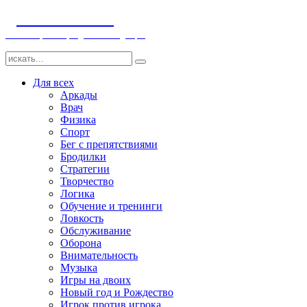
ДЕТСКИЕ ИГРЫ
Компьютерные игры детям и младенцам
Для всех
Аркады
Врач
Физика
Спорт
Бег с препятствиями
Бродилки
Стратегии
Творчество
Логика
Обучение и тренинги
Ловкость
Обслуживание
Оборона
Внимательность
Музыка
Игры на двоих
Новый год и Рождество
Игрок против игрока