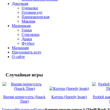
Девочкам
Одевалки
Готовим еду
Парикмахерская
Макияж
Мальчикам
Гонки
Стрелялки
Драки
Футбол
Малышам
Предложить игру
О сайте
Случайные
игры
Время перекусить (Snack
Катера (Speedy boats)
Разбей ка
Time)
Главная
Мальчикам
Гонки
Американские горки 3 (Thrill Rush 3