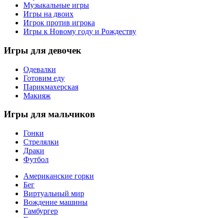
Музыкальные игры
Игры на двоих
Игрок против игрока
Игры к Новому году и Рождеству
Игры
для девочек
Одевалки
Готовим еду
Парикмахерская
Макияж
Игры
для мальчиков
Гонки
Стрелялки
Драки
Футбол
Американские горки
Бег
Виртуальный мир
Вождение машины
Гамбургер