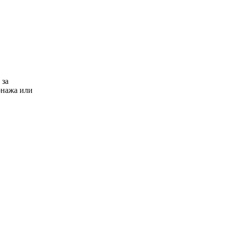
 за
онажа или