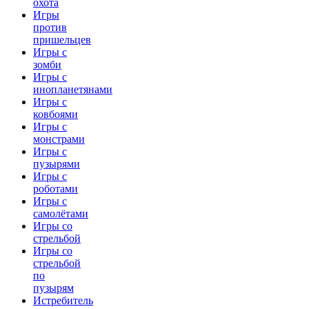
охота
Игры
против
пришельцев
Игры с
зомби
Игры с
инопланетянами
Игры с
ковбоями
Игры с
монстрами
Игры с
пузырями
Игры с
роботами
Игры с
самолётами
Игры со
стрельбой
Игры со
стрельбой
по
пузырям
Истребитель