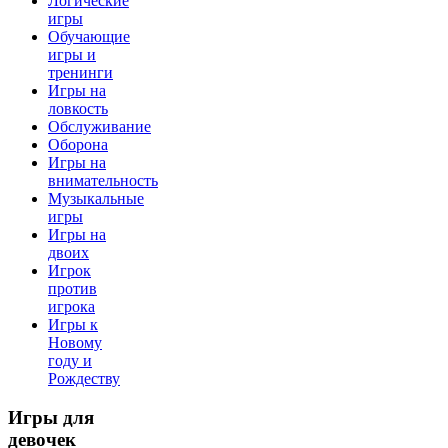
Логические
игры
Обучающие
игры и
тренинги
Игры на
ловкость
Обслуживание
Оборона
Игры на
внимательность
Музыкальные
игры
Игры на
двоих
Игрок
против
игрока
Игры к
Новому
году и
Рождеству
Игры
для
девочек