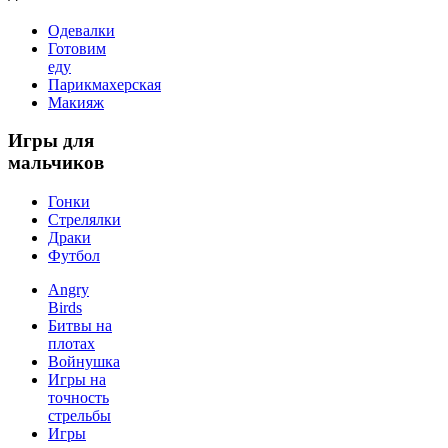
Одевалки
Готовим
еду
Парикмахерская
Макияж
Игры
для
мальчиков
Гонки
Стрелялки
Драки
Футбол
Angry
Birds
Битвы на
плотах
Войнушка
Игры на
точность
стрельбы
Игры