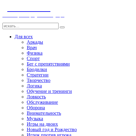
ДЕТСКИЕ ИГРЫ
Компьютерные игры детям и младенцам
Для всех
Аркады
Врач
Физика
Спорт
Бег с препятствиями
Бродилки
Стратегии
Творчество
Логика
Обучение и тренинги
Ловкость
Обслуживание
Оборона
Внимательность
Музыка
Игры на двоих
Новый год и Рождество
Игрок против игрока