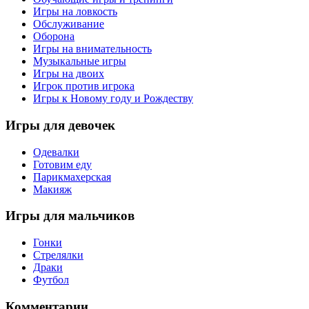
Игры на ловкость
Обслуживание
Оборона
Игры на внимательность
Музыкальные игры
Игры на двоих
Игрок против игрока
Игры к Новому году и Рождеству
Игры
для девочек
Одевалки
Готовим еду
Парикмахерская
Макияж
Игры
для мальчиков
Гонки
Стрелялки
Драки
Футбол
Комментарии