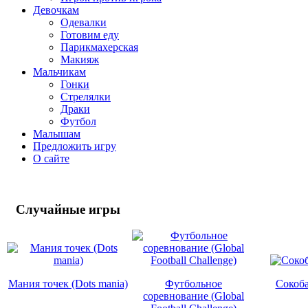
Девочкам
Одевалки
Готовим еду
Парикмахерская
Макияж
Мальчикам
Гонки
Стрелялки
Драки
Футбол
Малышам
Предложить игру
О сайте
Случайные
игры
Мания точек (Dots mania)
Футбольное
Сокоба
соревнование (Global