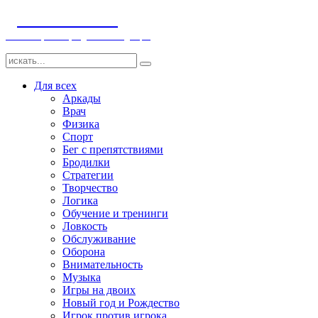
ДЕТСКИЕ ИГРЫ
Компьютерные игры детям и младенцам
Для всех
Аркады
Врач
Физика
Спорт
Бег с препятствиями
Бродилки
Стратегии
Творчество
Логика
Обучение и тренинги
Ловкость
Обслуживание
Оборона
Внимательность
Музыка
Игры на двоих
Новый год и Рождество
Игрок против игрока