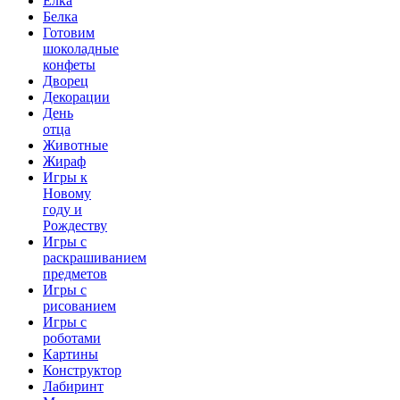
Ёлка
Белка
Готовим
шоколадные
конфеты
Дворец
Декорации
День
отца
Животные
Жираф
Игры к
Новому
году и
Рождеству
Игры с
раскрашиванием
предметов
Игры с
рисованием
Игры с
роботами
Картины
Конструктор
Лабиринт