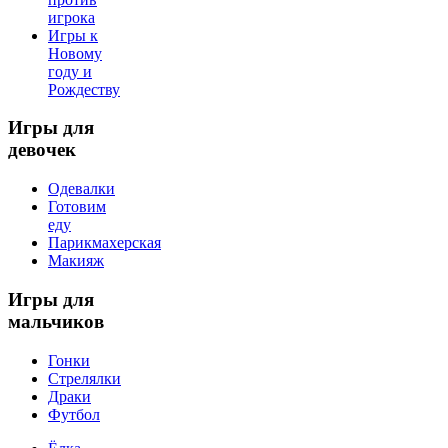
игрока
Игры к
Новому
году и
Рождеству
Игры
для
девочек
Одевалки
Готовим
еду
Парикмахерская
Макияж
Игры
для
мальчиков
Гонки
Стрелялки
Драки
Футбол