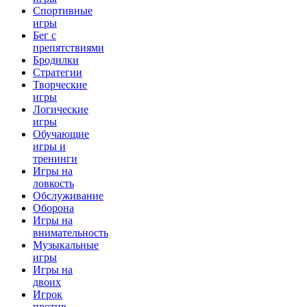
Спортивные
игры
Бег с
препятствиями
Бродилки
Стратегии
Творческие
игры
Логические
игры
Обучающие
игры и
тренинги
Игры на
ловкость
Обслуживание
Оборона
Игры на
внимательность
Музыкальные
игры
Игры на
двоих
Игрок
против