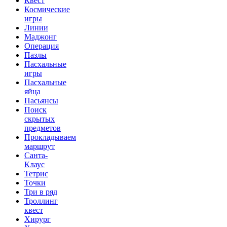
Квест
Космические
игры
Линии
Маджонг
Операция
Пазлы
Пасхальные
игры
Пасхальные
яйца
Пасьянсы
Поиск
скрытых
предметов
Прокладываем
маршрут
Санта-
Клаус
Тетрис
Точки
Три в ряд
Троллинг
квест
Хирург