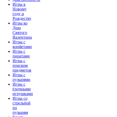
Игры к
Новому
году и
Рождеству
Игры ко
Дню
Святого
Валентина
Игры с
конфетами
Игры с
пиратами
Игры с
поиском
предметов
Игры с
пузырями
Игры с
ёлочными
игрушками
Игры со
стрельбой
по
пузырям