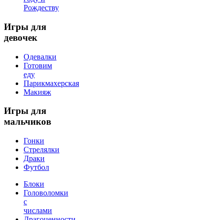
Рождеству
Игры
для
девочек
Одевалки
Готовим
еду
Парикмахерская
Макияж
Игры
для
мальчиков
Гонки
Стрелялки
Драки
Футбол
Блоки
Головоломки
с
числами
Драгоценности