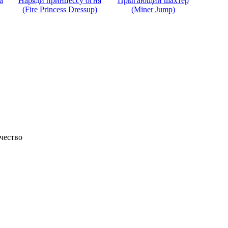
а
Наряди принцессу огня
Прыгающий шахтёр
(Fire Princess Dressup)
(Miner Jump)
чество