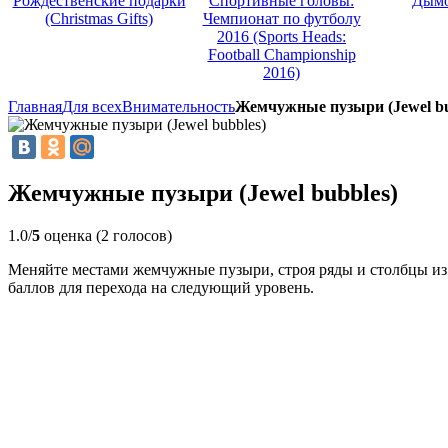
Рождественские подарки
Спортивные головы:
Дымо
(Christmas Gifts)
Чемпионат по футболу
2016 (Sports Heads:
Football Championship
2016)
Главная
Для всех
Внимательность
Жемчужные пузыри (Jewel bu
Жемчужные пузыри (Jewel bubbles)
1.0/
5
оценка (2 голосов)
Меняйте местами жемчужные пузыри, строя ряды и столбцы из 
баллов для перехода на следующий уровень.