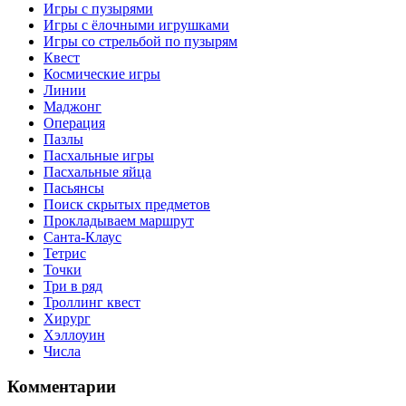
Игры с пузырями
Игры с ёлочными игрушками
Игры со стрельбой по пузырям
Квест
Космические игры
Линии
Маджонг
Операция
Пазлы
Пасхальные игры
Пасхальные яйца
Пасьянсы
Поиск скрытых предметов
Прокладываем маршрут
Санта-Клаус
Тетрис
Точки
Три в ряд
Троллинг квест
Хирург
Хэллоуин
Числа
Комментарии