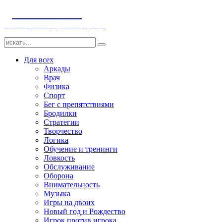
ДЕТСКИЕ ИГРЫ
Компьютерные игры детям и младенцам
Для всех
Аркады
Врач
Физика
Спорт
Бег с препятствиями
Бродилки
Стратегии
Творчество
Логика
Обучение и тренинги
Ловкость
Обслуживание
Оборона
Внимательность
Музыка
Игры на двоих
Новый год и Рождество
Игрок против игрока