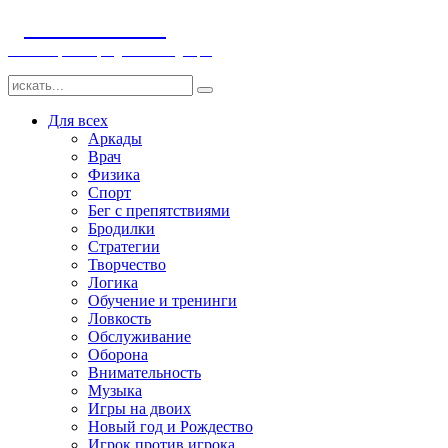
ДЕТСКИЕ ИГРЫ
Компьютерные игры детям и младенцам
Для всех
Аркады
Врач
Физика
Спорт
Бег с препятствиями
Бродилки
Стратегии
Творчество
Логика
Обучение и тренинги
Ловкость
Обслуживание
Оборона
Внимательность
Музыка
Игры на двоих
Новый год и Рождество
Игрок против игрока