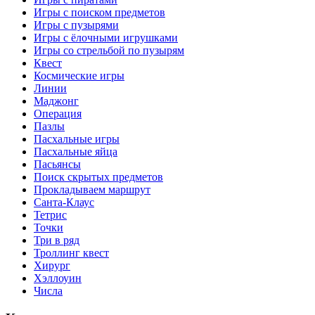
Игры с поиском предметов
Игры с пузырями
Игры с ёлочными игрушками
Игры со стрельбой по пузырям
Квест
Космические игры
Линии
Маджонг
Операция
Пазлы
Пасхальные игры
Пасхальные яйца
Пасьянсы
Поиск скрытых предметов
Прокладываем маршрут
Санта-Клаус
Тетрис
Точки
Три в ряд
Троллинг квест
Хирург
Хэллоуин
Числа