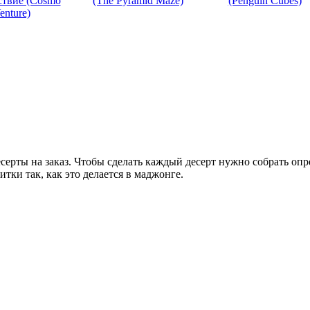
ствие (Cosmo
(The Pyramid Maze)
(Penguin Cubes)
enture)
серты на заказ. Чтобы сделать каждый десерт нужно собрать оп
тки так, как это делается в маджонге.