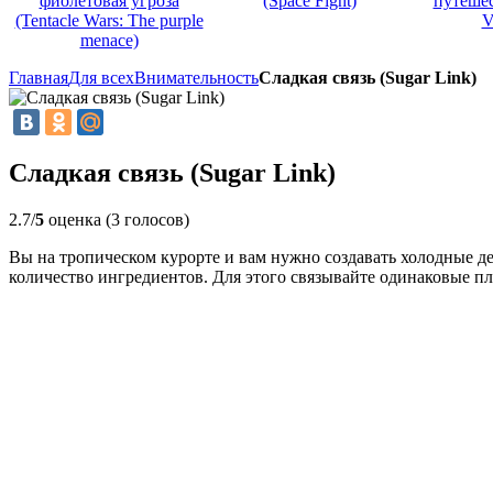
фиолетовая угроза
(Space Fight)
путеше
(Tentacle Wars: The purple
V
menace)
Главная
Для всех
Внимательность
Сладкая связь (Sugar Link)
Сладкая связь (Sugar Link)
2.7/
5
оценка (3 голосов)
Вы на тропическом курорте и вам нужно создавать холодные де
количество ингредиентов. Для этого связывайте одинаковые пли