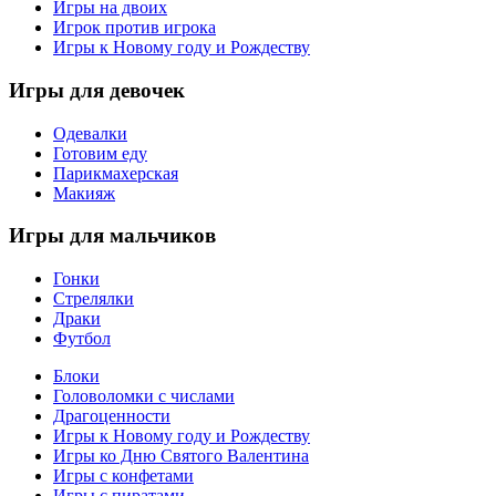
Игры на двоих
Игрок против игрока
Игры к Новому году и Рождеству
Игры
для девочек
Одевалки
Готовим еду
Парикмахерская
Макияж
Игры
для мальчиков
Гонки
Стрелялки
Драки
Футбол
Блоки
Головоломки с числами
Драгоценности
Игры к Новому году и Рождеству
Игры ко Дню Святого Валентина
Игры с конфетами
Игры с пиратами