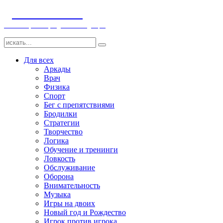
ДЕТСКИЕ ИГРЫ
Компьютерные игры детям и младенцам
Для всех
Аркады
Врач
Физика
Спорт
Бег с препятствиями
Бродилки
Стратегии
Творчество
Логика
Обучение и тренинги
Ловкость
Обслуживание
Оборона
Внимательность
Музыка
Игры на двоих
Новый год и Рождество
Игрок против игрока