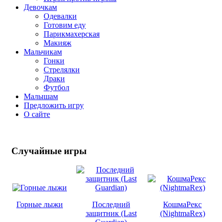
Девочкам
Одевалки
Готовим еду
Парикмахерская
Макияж
Мальчикам
Гонки
Стрелялки
Драки
Футбол
Малышам
Предложить игру
О сайте
Случайные
игры
Горные лыжи
Последний
КошмаРекс
защитник (Last
(NightmaRex)