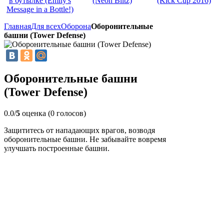
в бутылке (Emily's
(Neon Blitz)
(Kick Cup 2016)
Message in a Bottle!)
Главная
Для всех
Оборона
Оборонительные
башни (Tower Defense)
Оборонительные башни
(Tower Defense)
0.0/
5
оценка (0 голосов)
Защититесь от нападающих врагов, возводя
оборонительные башни. Не забывайте вовремя
улучшать построенные башни.