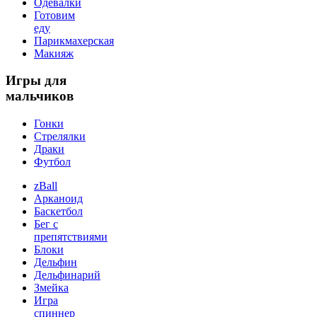
Одевалки
Готовим
еду
Парикмахерская
Макияж
Игры
для
мальчиков
Гонки
Стрелялки
Драки
Футбол
zBall
Арканоид
Баскетбол
Бег с
препятствиями
Блоки
Дельфин
Дельфинарий
Змейка
Игра
спиннер