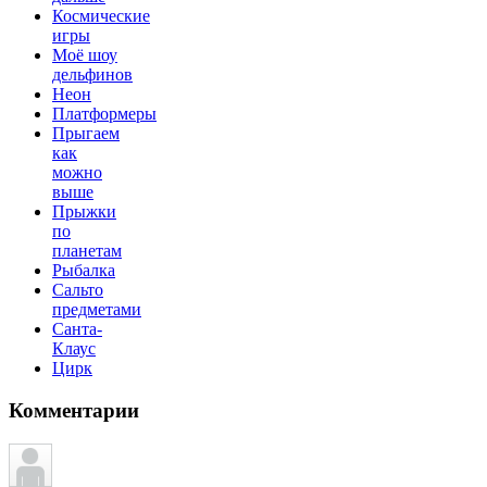
Космические
игры
Моё шоу
дельфинов
Неон
Платформеры
Прыгаем
как
можно
выше
Прыжки
по
планетам
Рыбалка
Сальто
предметами
Санта-
Клаус
Цирк
Комментарии