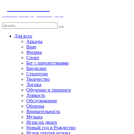
ДЕТСКИЕ ИГРЫ
Компьютерные игры детям и младенцам
Для всех
Аркады
Врач
Физика
Спорт
Бег с препятствиями
Бродилки
Стратегии
Творчество
Логика
Обучение и тренинги
Ловкость
Обслуживание
Оборона
Внимательность
Музыка
Игры на двоих
Новый год и Рождество
Игрок против игрока