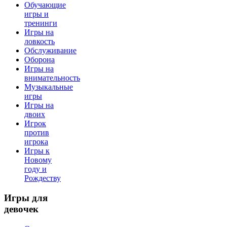
Обучающие
игры и
тренинги
Игры на
ловкость
Обслуживание
Оборона
Игры на
внимательность
Музыкальные
игры
Игры на
двоих
Игрок
против
игрока
Игры к
Новому
году и
Рождеству
Игры
для
девочек