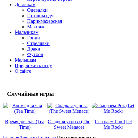
Девочкам
Одевалки
Готовим еду
Парикмахерская
Макияж
Мальчикам
Гонки
Стрелялки
Драки
Футбол
Малышам
Предложить игру
О сайте
Случайные
игры
Время для чая (Tea
Сладкая угроза (The
Сыграем Рок (Let
Time)
Sweet Menace)
Me Rock)
Главная
Для всех
Ловкость
Прыгаем вверх в