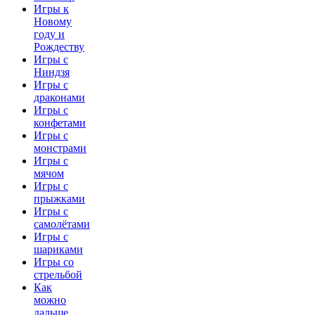
Игры к
Новому
году и
Рождеству
Игры с
Ниндзя
Игры с
драконами
Игры с
конфетами
Игры с
монстрами
Игры с
мячом
Игры с
прыжками
Игры с
самолётами
Игры с
шариками
Игры со
стрельбой
Как
можно
дальше