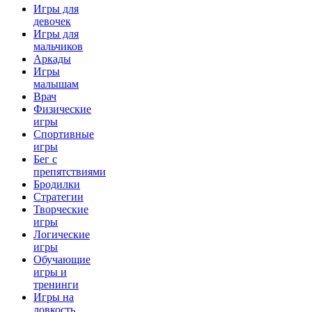
Игры для
девочек
Игры для
мальчиков
Аркады
Игры
малышам
Врач
Физические
игры
Спортивные
игры
Бег с
препятствиями
Бродилки
Стратегии
Творческие
игры
Логические
игры
Обучающие
игры и
тренинги
Игры на
ловкость