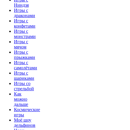
Ниндзя
Игры с
драконами
Игры с
конфетами
Игры с
монстрами
Игры с
мячом
Игры с
прыжками
Игры с
самолётами
Игры с
шариками
Игры со
стрельбой
Как
можно
дальше
Космические
игры
Моё шоу
дельфинов