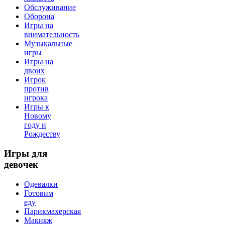
Обслуживание
Оборона
Игры на
внимательность
Музыкальные
игры
Игры на
двоих
Игрок
против
игрока
Игры к
Новому
году и
Рождеству
Игры
для
девочек
Одевалки
Готовим
еду
Парикмахерская
Макияж