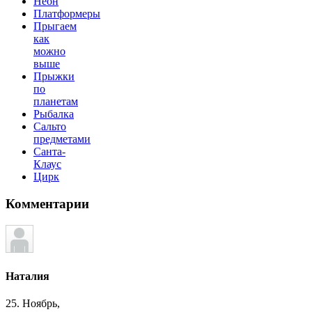
Неон
Платформеры
Прыгаем
как
можно
выше
Прыжки
по
планетам
Рыбалка
Сальто
предметами
Санта-
Клаус
Цирк
Комментарии
Наталия
25. Ноябрь,