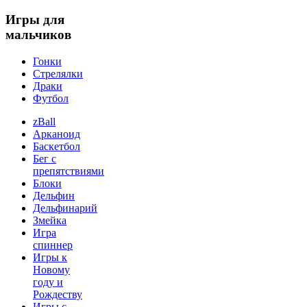
Игры
для
мальчиков
Гонки
Стрелялки
Драки
Футбол
zBall
Арканоид
Баскетбол
Бег с
препятствиями
Блоки
Дельфин
Дельфинарий
Змейка
Игра
спиннер
Игры к
Новому
году и
Рождеству
Игры с