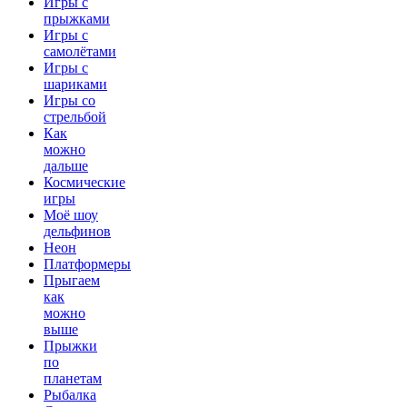
Игры с
прыжками
Игры с
самолётами
Игры с
шариками
Игры со
стрельбой
Как
можно
дальше
Космические
игры
Моё шоу
дельфинов
Неон
Платформеры
Прыгаем
как
можно
выше
Прыжки
по
планетам
Рыбалка