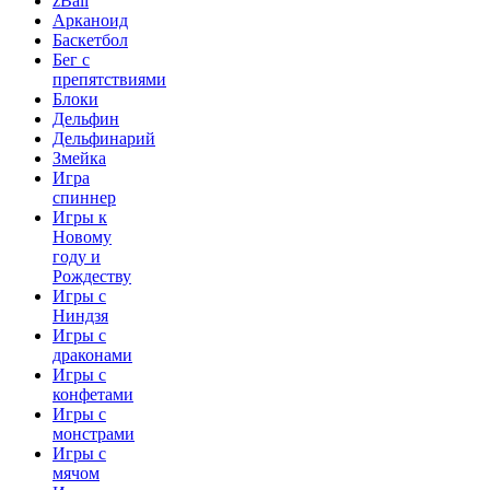
zBall
Арканоид
Баскетбол
Бег с
препятствиями
Блоки
Дельфин
Дельфинарий
Змейка
Игра
спиннер
Игры к
Новому
году и
Рождеству
Игры с
Ниндзя
Игры с
драконами
Игры с
конфетами
Игры с
монстрами
Игры с
мячом