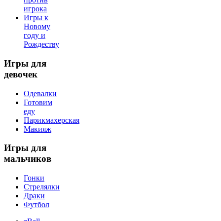
игрока
Игры к
Новому
году и
Рождеству
Игры
для
девочек
Одевалки
Готовим
еду
Парикмахерская
Макияж
Игры
для
мальчиков
Гонки
Стрелялки
Драки
Футбол