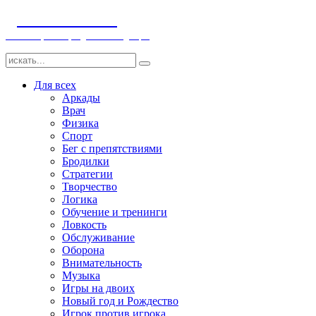
ДЕТСКИЕ ИГРЫ
Компьютерные игры детям и младенцам
Для всех
Аркады
Врач
Физика
Спорт
Бег с препятствиями
Бродилки
Стратегии
Творчество
Логика
Обучение и тренинги
Ловкость
Обслуживание
Оборона
Внимательность
Музыка
Игры на двоих
Новый год и Рождество
Игрок против игрока