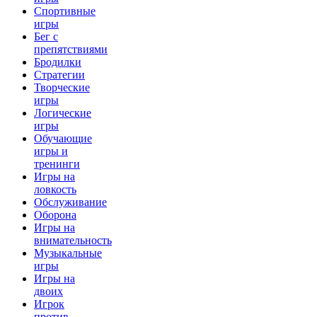
Спортивные
игры
Бег с
препятствиями
Бродилки
Стратегии
Творческие
игры
Логические
игры
Обучающие
игры и
тренинги
Игры на
ловкость
Обслуживание
Оборона
Игры на
внимательность
Музыкальные
игры
Игры на
двоих
Игрок
против