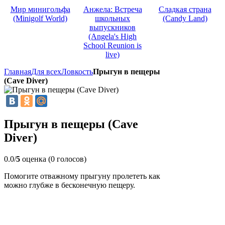
Мир минигольфа
Анжела: Встреча
Сладкая страна
(Minigolf World)
школьных
(Candy Land)
выпускников
(Angela's High
School Reunion is
live)
Главная
Для всех
Ловкость
Прыгун в пещеры
(Cave Diver)
Прыгун в пещеры (Cave
Diver)
0.0/
5
оценка (0 голосов)
Помогите отважному прыгуну пролететь как
можно глубже в бесконечную пещеру.