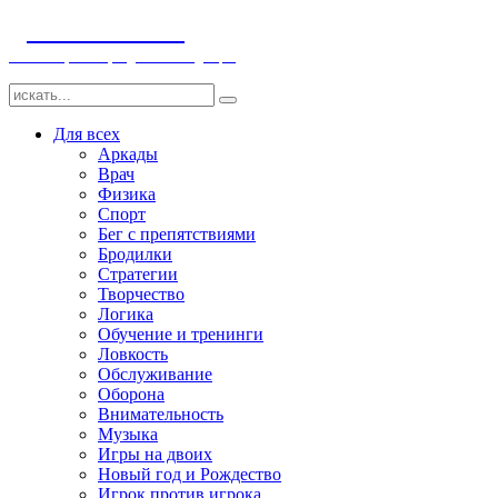
ДЕТСКИЕ ИГРЫ
Компьютерные игры детям и младенцам
Для всех
Аркады
Врач
Физика
Спорт
Бег с препятствиями
Бродилки
Стратегии
Творчество
Логика
Обучение и тренинги
Ловкость
Обслуживание
Оборона
Внимательность
Музыка
Игры на двоих
Новый год и Рождество
Игрок против игрока