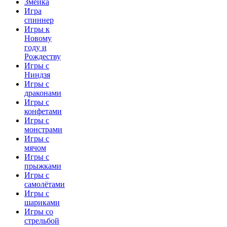
Змейка
Игра
спиннер
Игры к
Новому
году и
Рождеству
Игры с
Ниндзя
Игры с
драконами
Игры с
конфетами
Игры с
монстрами
Игры с
мячом
Игры с
прыжками
Игры с
самолётами
Игры с
шариками
Игры со
стрельбой