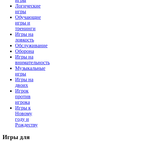
игры
Логические
игры
Обучающие
игры и
тренинги
Игры на
ловкость
Обслуживание
Оборона
Игры на
внимательность
Музыкальные
игры
Игры на
двоих
Игрок
против
игрока
Игры к
Новому
году и
Рождеству
Игры
для