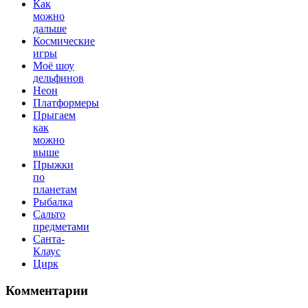
Как
можно
дальше
Космические
игры
Моё шоу
дельфинов
Неон
Платформеры
Прыгаем
как
можно
выше
Прыжки
по
планетам
Рыбалка
Сальто
предметами
Санта-
Клаус
Цирк
Комментарии