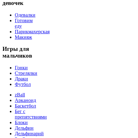
девочек
Одевалки
Готовим
еду
Парикмахерская
Макияж
Игры
для
мальчиков
Гонки
Стрелялки
Драки
Футбол
zBall
Арканоид
Баскетбол
Бег с
препятствиями
Блоки
Дельфин
Дельфинарий