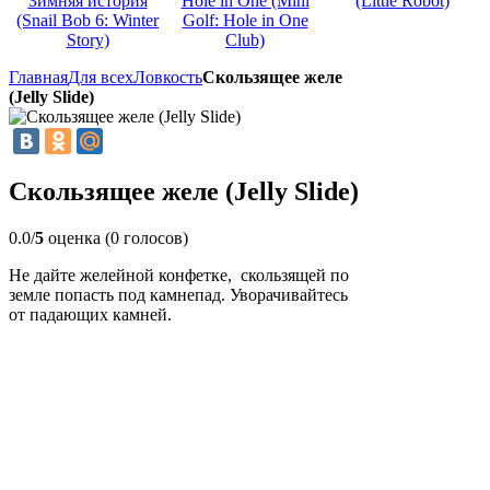
Зимняя история
Hole in One (Mini
(Little Robot)
(Snail Bob 6: Winter
Golf: Hole in One
Story)
Club)
Главная
Для всех
Ловкость
Скользящее желе
(Jelly Slide)
Скользящее желе (Jelly Slide)
0.0/
5
оценка (0 голосов)
Не дайте желейной конфетке, скользящей по
земле попасть под камнепад. Уворачивайтесь
от падающих камней.