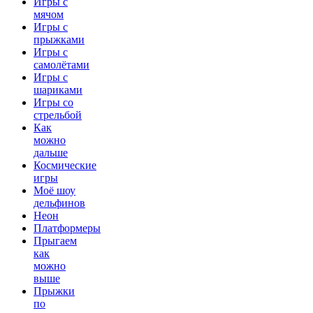
Игры с
мячом
Игры с
прыжками
Игры с
самолётами
Игры с
шариками
Игры со
стрельбой
Как
можно
дальше
Космические
игры
Моё шоу
дельфинов
Неон
Платформеры
Прыгаем
как
можно
выше
Прыжки
по