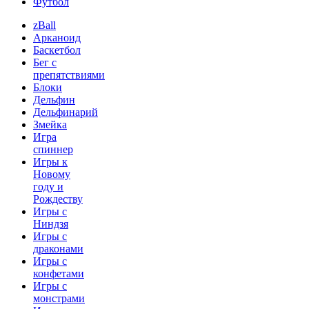
Футбол
zBall
Арканоид
Баскетбол
Бег с
препятствиями
Блоки
Дельфин
Дельфинарий
Змейка
Игра
спиннер
Игры к
Новому
году и
Рождеству
Игры с
Ниндзя
Игры с
драконами
Игры с
конфетами
Игры с
монстрами