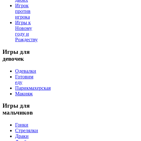
Игрок
против
игрока
Игры к
Новому
году и
Рождеству
Игры
для
девочек
Одевалки
Готовим
еду
Парикмахерская
Макияж
Игры
для
мальчиков
Гонки
Стрелялки
Драки