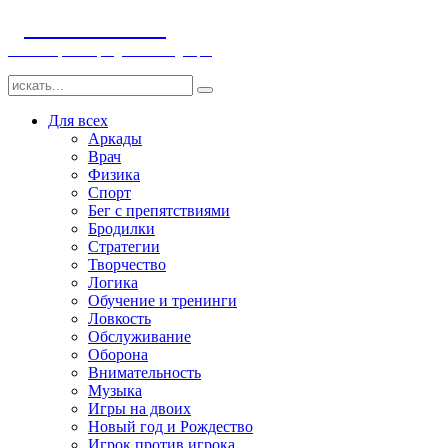
ДЕТСКИЕ ИГРЫ
Компьютерные игры детям и младенцам
Для всех
Аркады
Врач
Физика
Спорт
Бег с препятствиями
Бродилки
Стратегии
Творчество
Логика
Обучение и тренинги
Ловкость
Обслуживание
Оборона
Внимательность
Музыка
Игры на двоих
Новый год и Рождество
Игрок против игрока