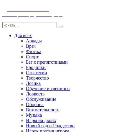
ДЕТСКИЕ ИГРЫ
Компьютерные игры детям и младенцам
Для всех
Аркады
Врач
Физика
Спорт
Бег с препятствиями
Бродилки
Стратегии
Творчество
Логика
Обучение и тренинги
Ловкость
Обслуживание
Оборона
Внимательность
Музыка
Игры на двоих
Новый год и Рождество
Игрок против игрока