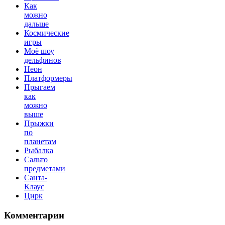
Как
можно
дальше
Космические
игры
Моё шоу
дельфинов
Неон
Платформеры
Прыгаем
как
можно
выше
Прыжки
по
планетам
Рыбалка
Сальто
предметами
Санта-
Клаус
Цирк
Комментарии