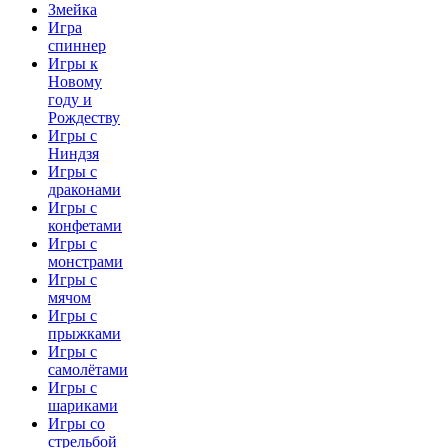
Змейка
Игра
спиннер
Игры к
Новому
году и
Рождеству
Игры с
Ниндзя
Игры с
драконами
Игры с
конфетами
Игры с
монстрами
Игры с
мячом
Игры с
прыжками
Игры с
самолётами
Игры с
шариками
Игры со
стрельбой