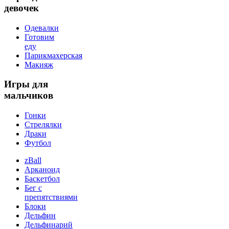
девочек
Одевалки
Готовим
еду
Парикмахерская
Макияж
Игры
для
мальчиков
Гонки
Стрелялки
Драки
Футбол
zBall
Арканоид
Баскетбол
Бег с
препятствиями
Блоки
Дельфин
Дельфинарий