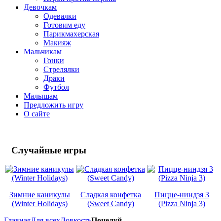
Девочкам
Одевалки
Готовим еду
Парикмахерская
Макияж
Мальчикам
Гонки
Стрелялки
Драки
Футбол
Малышам
Предложить игру
О сайте
Случайные
игры
Зимние каникулы
Сладкая конфетка
Пицце-ниндзя 3
(Winter Holidays)
(Sweet Candy)
(Pizza Ninja 3)
Главная
Для всех
Ловкость
Поцелуй