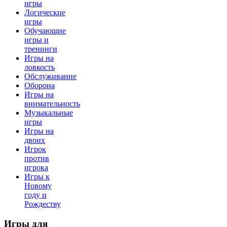
игры
Логические
игры
Обучающие
игры и
тренинги
Игры на
ловкость
Обслуживание
Оборона
Игры на
внимательность
Музыкальные
игры
Игры на
двоих
Игрок
против
игрока
Игры к
Новому
году и
Рождеству
Игры
для