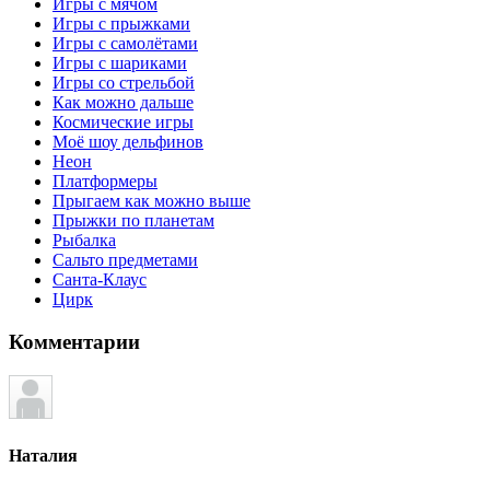
Игры с мячом
Игры с прыжками
Игры с самолётами
Игры с шариками
Игры со стрельбой
Как можно дальше
Космические игры
Моё шоу дельфинов
Неон
Платформеры
Прыгаем как можно выше
Прыжки по планетам
Рыбалка
Сальто предметами
Санта-Клаус
Цирк
Комментарии
Наталия