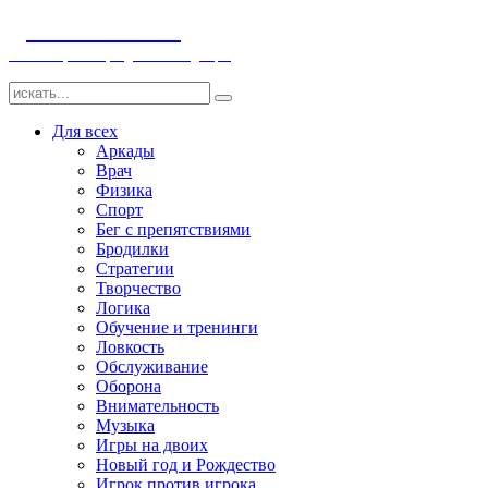
ДЕТСКИЕ ИГРЫ
Компьютерные игры детям и младенцам
Для всех
Аркады
Врач
Физика
Спорт
Бег с препятствиями
Бродилки
Стратегии
Творчество
Логика
Обучение и тренинги
Ловкость
Обслуживание
Оборона
Внимательность
Музыка
Игры на двоих
Новый год и Рождество
Игрок против игрока