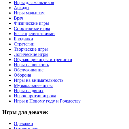
Игры для мальчиков
Аркады
Игры малышам
Врач
Физические игры
Спортивные игры
Бег с препятствиями
Бродилки
Стратегии
Творческие игры
Логические игры
Обучающие игры и тренинги
Игры на ловкость
Обслуживание
Оборона
Игры на внимательность
Музыкальные игры
Игры на двоих
Игрок против игрока
Игры к Новому году и Рождеству
Игры
для девочек
Одевалки
Готовим еду