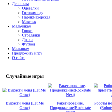
Девочкам
Одевалки
Готовим еду
Парикмахерская
Макияж
Мальчикам
Гонки
Стрелялки
Драки
Футбол
Малышам
Предложить игру
О сайте
Случайные
игры
Вырасти меня (Let Me
Ракетирование,
Роботы не
Grow)
Продолжение(Rocketate
(Robots