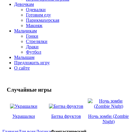
Девочкам
Одевалки
Готовим еду
Парикмахерская
Макияж
Мальчикам
Гонки
Стрелялки
Драки
Футбол
Малышам
Предложить игру
О сайте
Случайные
игры
Украшалки
Битва фруктов
Ночь зомби (Zombie
Night)
Главная
Для всех
Логика
Фантастический