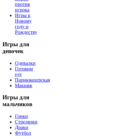
против
игрока
Игры к
Новому
году и
Рождеству
Игры
для
девочек
Одевалки
Готовим
еду
Парикмахерская
Макияж
Игры
для
мальчиков
Гонки
Стрелялки
Драки
Футбол