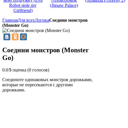
мою подружку (Evil
головоломок
(Amaaxla's Gravity 2)
Robot stole my
(Jigsaw Palace)
Girlfriend)
Главная
Для всех
Логика
Соедини монстров
(Monster Go)
Соедини монстров (Monster
Go)
0.0/
5
оценка (0 голосов)
Соедините одинаковых монстров дорожками,
которые не пересекаются с другими
дорожками.