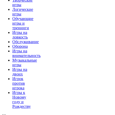
Творческие
игры
Логические
игры
Обучающие
игры и
тренинги
Игры на
ловкость
Обслуживание
Оборона
Игры на
внимательность
Музыкальные
игры
Игры на
двоих
Игрок
против
игрока
Игры к
Новому
году и
Рождеству