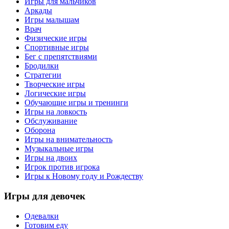
Игры для мальчиков
Аркады
Игры малышам
Врач
Физические игры
Спортивные игры
Бег с препятствиями
Бродилки
Стратегии
Творческие игры
Логические игры
Обучающие игры и тренинги
Игры на ловкость
Обслуживание
Оборона
Игры на внимательность
Музыкальные игры
Игры на двоих
Игрок против игрока
Игры к Новому году и Рождеству
Игры
для девочек
Одевалки
Готовим еду