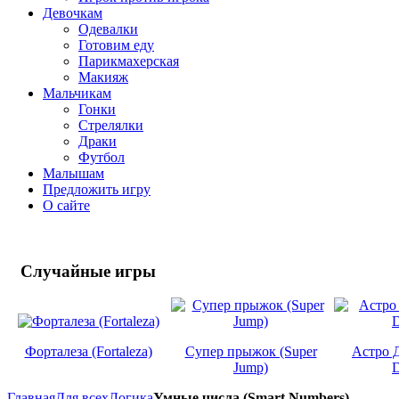
Девочкам
Одевалки
Готовим еду
Парикмахерская
Макияж
Мальчикам
Гонки
Стрелялки
Драки
Футбол
Малышам
Предложить игру
О сайте
Случайные
игры
Форталеза (Fortaleza)
Супер прыжок (Super
Астро Д
Jump)
D
Главная
Для всех
Логика
Умные числа (Smart Numbers)