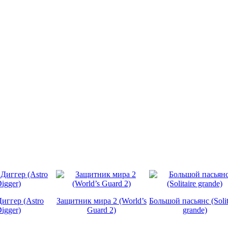
иггер (Astro
Защитник мира 2 (World’s
Большой пасьянс (Solit
igger)
Guard 2)
grande)