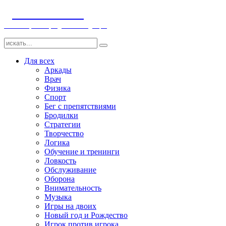
ДЕТСКИЕ ИГРЫ
Компьютерные игры детям и младенцам
Для всех
Аркады
Врач
Физика
Спорт
Бег с препятствиями
Бродилки
Стратегии
Творчество
Логика
Обучение и тренинги
Ловкость
Обслуживание
Оборона
Внимательность
Музыка
Игры на двоих
Новый год и Рождество
Игрок против игрока