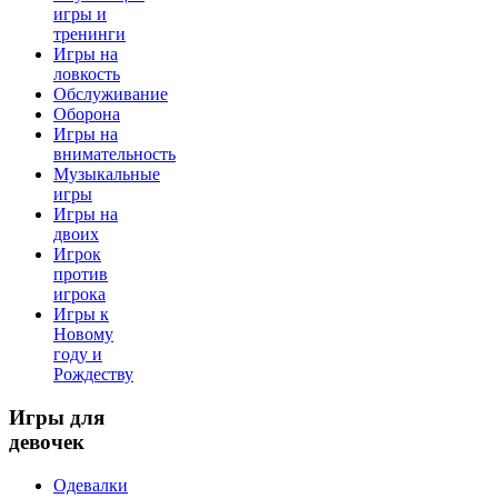
игры и
тренинги
Игры на
ловкость
Обслуживание
Оборона
Игры на
внимательность
Музыкальные
игры
Игры на
двоих
Игрок
против
игрока
Игры к
Новому
году и
Рождеству
Игры
для
девочек
Одевалки