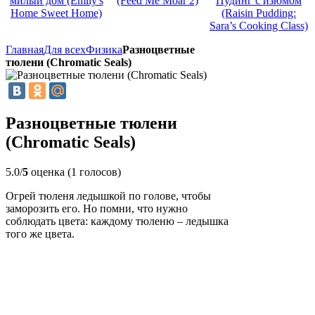
милый дом (Emily's
(Feed Me Moar 2)
Пудинг с изюмом
Home Sweet Home)
(Raisin Pudding:
Sara’s Cooking Class)
Главная
Для всех
Физика
Разноцветные
тюлени (Chromatic Seals)
Разноцветные тюлени
(Chromatic Seals)
5.0/
5
оценка (1 голосов)
Огрей тюленя ледышкой по голове, чтобы
заморозить его. Но помни, что нужно
соблюдать цвета: каждому тюленю – ледышка
того же цвета.