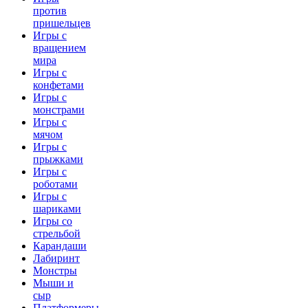
против
пришельцев
Игры с
вращением
мира
Игры с
конфетами
Игры с
монстрами
Игры с
мячом
Игры с
прыжками
Игры с
роботами
Игры с
шариками
Игры со
стрельбой
Карандаши
Лабиринт
Монстры
Мыши и
сыр
Платформеры