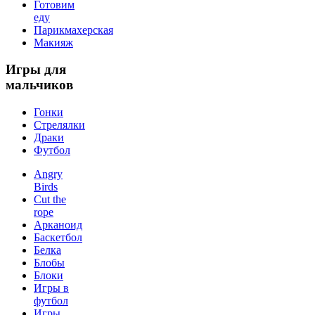
Готовим
еду
Парикмахерская
Макияж
Игры
для
мальчиков
Гонки
Стрелялки
Драки
Футбол
Angry
Birds
Cut the
rope
Арканоид
Баскетбол
Белка
Блобы
Блоки
Игры в
футбол
Игры