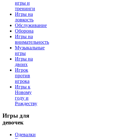
игры и
тренинги
Игры на
ловкость
Обслуживание
Оборона
Игры на
внимательность
Музыкальные
игры
Игры на
двоих
Игрок
против
игрока
Игры к
Новому
году и
Рождеству
Игры
для
девочек
Одевалки