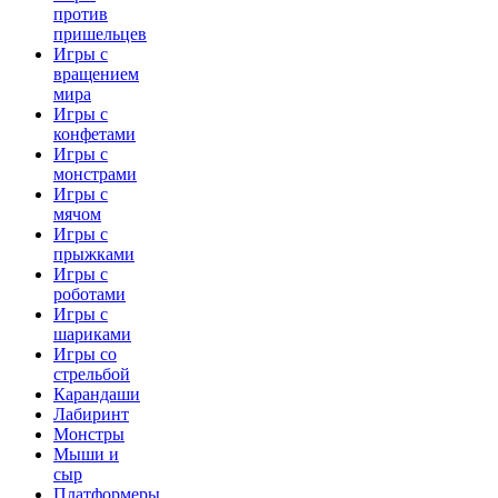
против
пришельцев
Игры с
вращением
мира
Игры с
конфетами
Игры с
монстрами
Игры с
мячом
Игры с
прыжками
Игры с
роботами
Игры с
шариками
Игры со
стрельбой
Карандаши
Лабиринт
Монстры
Мыши и
сыр
Платформеры