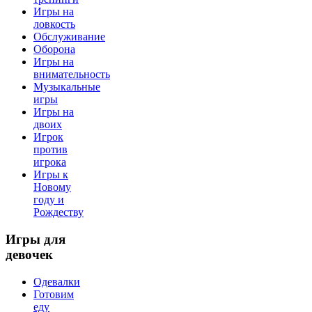
Игры на
ловкость
Обслуживание
Оборона
Игры на
внимательность
Музыкальные
игры
Игры на
двоих
Игрок
против
игрока
Игры к
Новому
году и
Рождеству
Игры
для
девочек
Одевалки
Готовим
еду