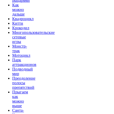
рыцарями
Как
можно
дальше
Квадроцикл
Китти
Крокодил
Многопользовательские
сетевые
игры
Монстр-
трак
Мотоцикл
Парк
аттракционов
Подводный
мир
Преодоление
полосы
препятствий
Прыгаем
как
можно
выше
Санта-