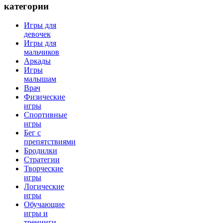
категории
Игры для
девочек
Игры для
мальчиков
Аркады
Игры
малышам
Врач
Физические
игры
Спортивные
игры
Бег с
препятствиями
Бродилки
Стратегии
Творческие
игры
Логические
игры
Обучающие
игры и
тренинги