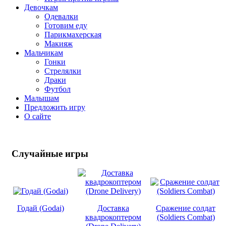
Девочкам
Одевалки
Готовим еду
Парикмахерская
Макияж
Мальчикам
Гонки
Стрелялки
Драки
Футбол
Малышам
Предложить игру
О сайте
Случайные
игры
Годай (Godai)
Доставка
Сражение солдат
квадрокоптером
(Soldiers Combat)