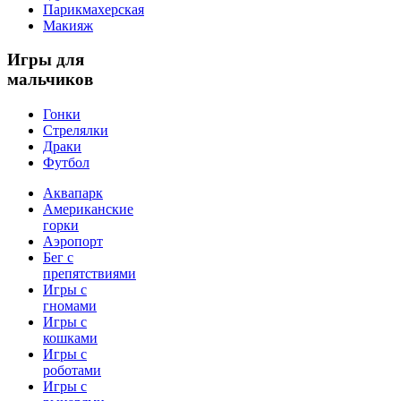
Парикмахерская
Макияж
Игры
для
мальчиков
Гонки
Стрелялки
Драки
Футбол
Аквапарк
Американские
горки
Аэропорт
Бег с
препятствиями
Игры с
гномами
Игры с
кошками
Игры с
роботами
Игры с