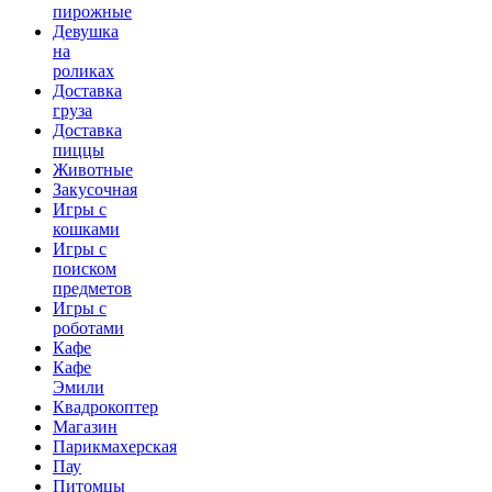
пирожные
Девушка
на
роликах
Доставка
груза
Доставка
пиццы
Животные
Закусочная
Игры с
кошками
Игры с
поиском
предметов
Игры с
роботами
Кафе
Кафе
Эмили
Квадрокоптер
Магазин
Парикмахерская
Пау
Питомцы