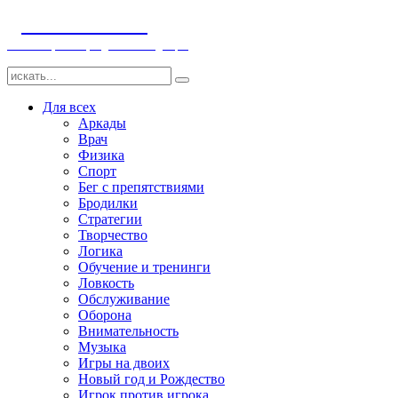
ДЕТСКИЕ ИГРЫ
Компьютерные игры детям и младенцам
Для всех
Аркады
Врач
Физика
Спорт
Бег с препятствиями
Бродилки
Стратегии
Творчество
Логика
Обучение и тренинги
Ловкость
Обслуживание
Оборона
Внимательность
Музыка
Игры на двоих
Новый год и Рождество
Игрок против игрока