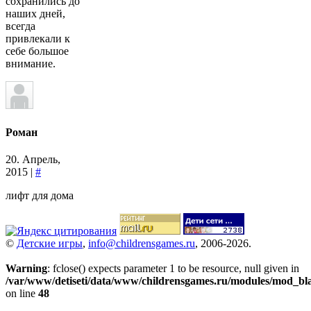
сохранились до
наших дней,
всегда
привлекали к
себе большое
внимание.
Роман
20. Апрель,
2015 |
#
лифт для дома
©
Детские игры
,
info@childrensgames.ru
, 2006-2026.
Warning
: fclose() expects parameter 1 to be resource, null given in
/var/www/detiseti/data/www/childrensgames.ru/modules/mod_bl
on line
48