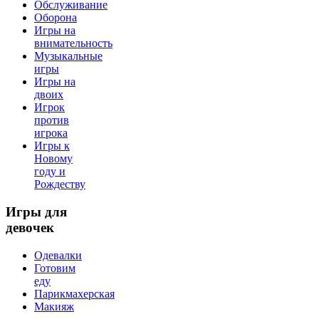
Обслуживание
Оборона
Игры на
внимательность
Музыкальные
игры
Игры на
двоих
Игрок
против
игрока
Игры к
Новому
году и
Рождеству
Игры
для
девочек
Одевалки
Готовим
еду
Парикмахерская
Макияж