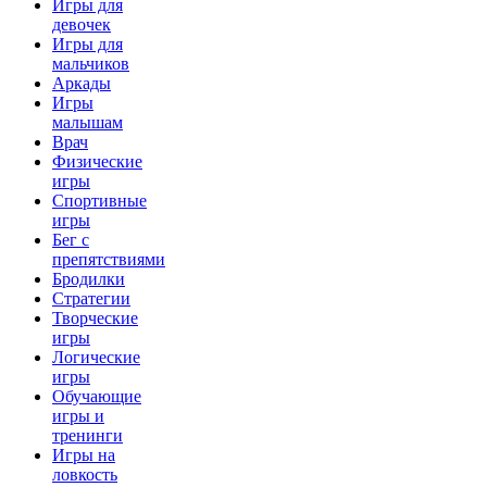
Игры для
девочек
Игры для
мальчиков
Аркады
Игры
малышам
Врач
Физические
игры
Спортивные
игры
Бег с
препятствиями
Бродилки
Стратегии
Творческие
игры
Логические
игры
Обучающие
игры и
тренинги
Игры на
ловкость