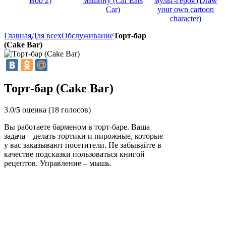
Bob 2)
машину (Car Eats
мульт-героя (Draw
Car)
your own cartoon
character)
Главная
Для всех
Обслуживание
Торт-бар
(Cake Bar)
Торт-бар (Cake Bar)
3.0/
5
оценка (18 голосов)
Вы работаете барменом в торт-баре. Ваша
задача – делать тортики и пирожные, которые
у вас заказывают посетители. Не забывайте в
качестве подсказки пользоваться книгой
рецептов. Управление – мышь.