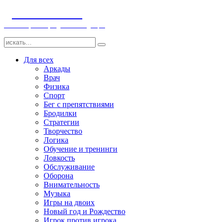
ДЕТСКИЕ ИГРЫ
Компьютерные игры детям и младенцам
Для всех
Аркады
Врач
Физика
Спорт
Бег с препятствиями
Бродилки
Стратегии
Творчество
Логика
Обучение и тренинги
Ловкость
Обслуживание
Оборона
Внимательность
Музыка
Игры на двоих
Новый год и Рождество
Игрок против игрока