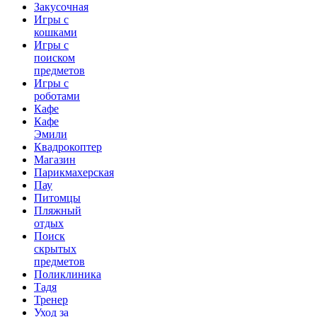
Закусочная
Игры с
кошками
Игры с
поиском
предметов
Игры с
роботами
Кафе
Кафе
Эмили
Квадрокоптер
Магазин
Парикмахерская
Пау
Питомцы
Пляжный
отдых
Поиск
скрытых
предметов
Поликлиника
Тадя
Тренер
Уход за