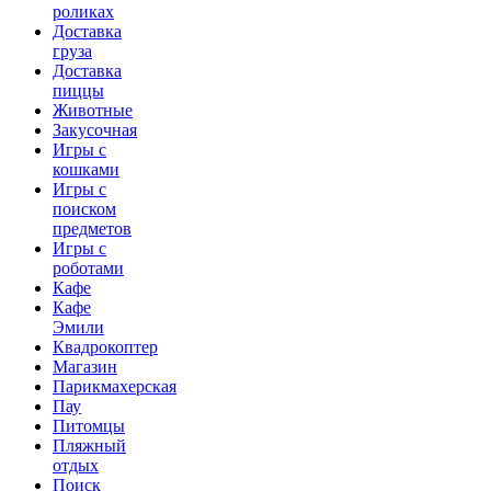
роликах
Доставка
груза
Доставка
пиццы
Животные
Закусочная
Игры с
кошками
Игры с
поиском
предметов
Игры с
роботами
Кафе
Кафе
Эмили
Квадрокоптер
Магазин
Парикмахерская
Пау
Питомцы
Пляжный
отдых
Поиск