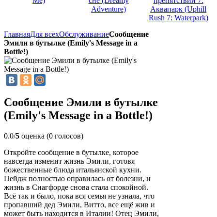
Me)
сне (Dreamy
препятствий 7:
Adventure)
Аквапарк (Uphill
Rush 7: Waterpark)
Главная
Для всех
Обслуживание
Сообщение
Эмили в бутылке (Emily's Message in a
Bottle!)
Сообщение Эмили в бутылке
(Emily's Message in a Bottle!)
0.0/
5
оценка (0 голосов)
Откройте сообщение в бутылке, которое
навсегда изменит жизнь Эмили, готовя
божественные блюда итальянской кухни.
Пейдж полностью оправилась от болезни, и
жизнь в Снагфорде снова стала спокойной.
Всё так и было, пока вся семья не узнала, что
пропавший дед Эмили, Витто, все ещё жив и
может быть находится в Италии! Отец Эмили,