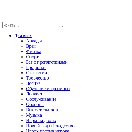
ДЕТСКИЕ ИГРЫ
Компьютерные игры детям и младенцам
Для всех
Аркады
Врач
Физика
Спорт
Бег с препятствиями
Бродилки
Стратегии
Творчество
Логика
Обучение и тренинги
Ловкость
Обслуживание
Оборона
Внимательность
Музыка
Игры на двоих
Новый год и Рождество
Игрок против игрока