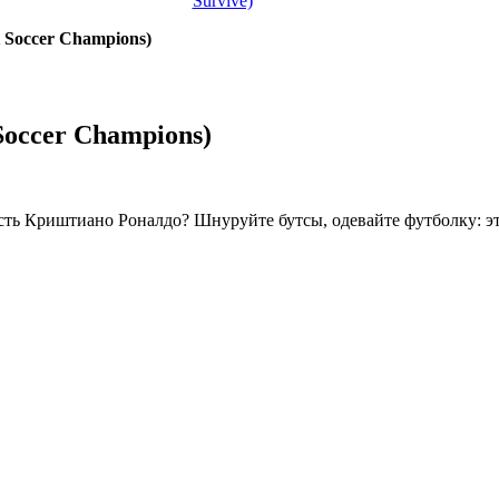
Survive)
Soccer Champions)
occer Champions)
сть Криштиано Роналдо? Шнуруйте бутсы, одевайте футболку: эт