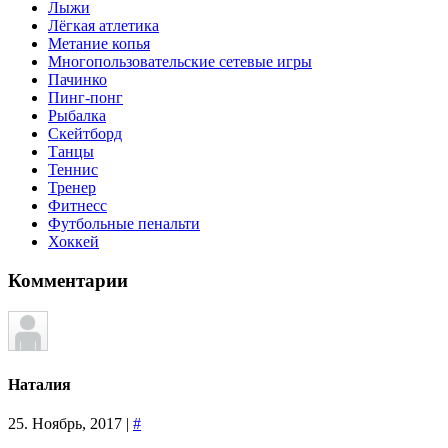
Лыжи
Лёгкая атлетика
Метание копья
Многопользовательские сетевые игры
Пачинко
Пинг-понг
Рыбалка
Скейтборд
Танцы
Теннис
Тренер
Фитнесс
Футбольные пенальти
Хоккей
Комментарии
Наталия
25. Ноябрь, 2017 |
#