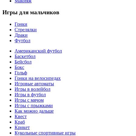
Макияж
Игры
для мальчиков
Гонки
Стрелялки
Драки
Футбол
Американский футбол
Баскетбол
Бейсбол
Бокс
Гольф
Гонки на велосипедах
Игровые автоматы
Игры в волейбол
Игры в футбол
Игры с мячом
Игры с прыжками
Как можно дальше
Квест
Краб
Крикет
Кукольные спортивные игры