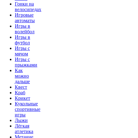
Гонки на
велосипедах
Игровые
автоматы
Игры в
волейбол
Игры в
футбол
Игры с
мячом
Игры с
прыжками
Как
можно
дальше
Квест
Краб
Крикет
Кукольные
спортивные
игры
Лыжи
Лёгкая
атлетика
Метание