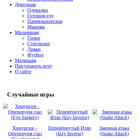
Девочкам
Одевалки
Готовим еду
Парикмахерская
Макияж
Мальчикам
Гонки
Стрелялки
Драки
Футбол
Малышам
Предложить игру
О сайте
Случайные
игры
Хирургия –
Перевёрнутый Иззи
Змеиная атака
Оперируем глаз
(Izzy Inverse)
(Snake Attack)