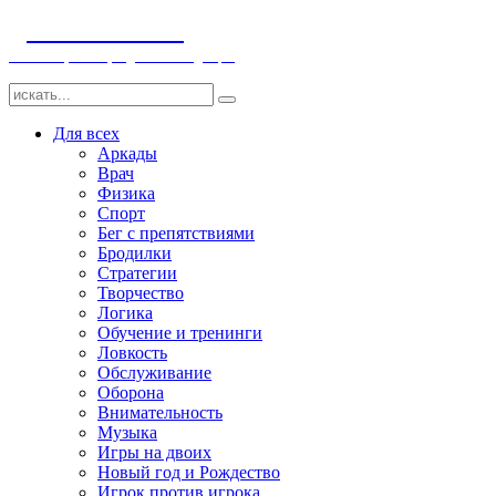
ДЕТСКИЕ ИГРЫ
Компьютерные игры детям и младенцам
Для всех
Аркады
Врач
Физика
Спорт
Бег с препятствиями
Бродилки
Стратегии
Творчество
Логика
Обучение и тренинги
Ловкость
Обслуживание
Оборона
Внимательность
Музыка
Игры на двоих
Новый год и Рождество
Игрок против игрока