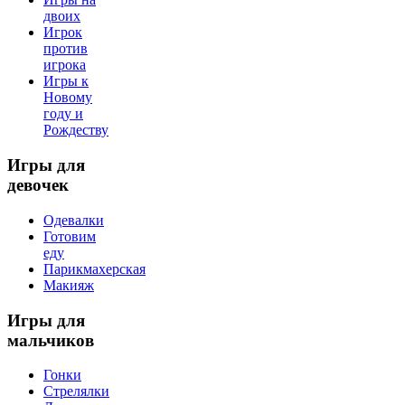
двоих
Игрок
против
игрока
Игры к
Новому
году и
Рождеству
Игры
для
девочек
Одевалки
Готовим
еду
Парикмахерская
Макияж
Игры
для
мальчиков
Гонки
Стрелялки