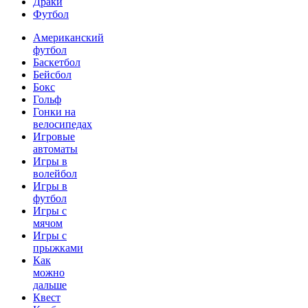
Драки
Футбол
Американский
футбол
Баскетбол
Бейсбол
Бокс
Гольф
Гонки на
велосипедах
Игровые
автоматы
Игры в
волейбол
Игры в
футбол
Игры с
мячом
Игры с
прыжками
Как
можно
дальше
Квест