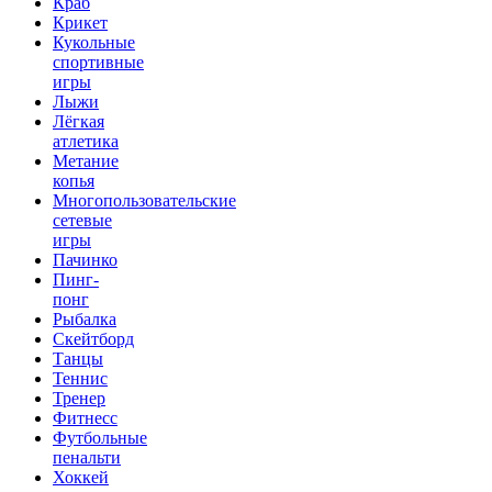
Краб
Крикет
Кукольные
спортивные
игры
Лыжи
Лёгкая
атлетика
Метание
копья
Многопользовательские
сетевые
игры
Пачинко
Пинг-
понг
Рыбалка
Скейтборд
Танцы
Теннис
Тренер
Фитнесс
Футбольные
пенальти
Хоккей