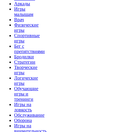
Аркады
Игры
малышам
Врач
Физические
игры
Спортивные
игры
Бег с
препятствиями
Бродилки
Стратегии
Творческие
игры
Логические
игры
Обучающие
игры и
тренинги
Игры на
ловкость
Обслуживание
Оборона
Игры на
внимательность