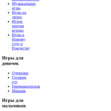
Музыкальные
игры
Игры на
двоих
Игрок
против
игрока
Игры к
Новому
году и
Рождеству
Игры
для
девочек
Одевалки
Готовим
еду
Парикмахерская
Макияж
Игры
для
мальчиков