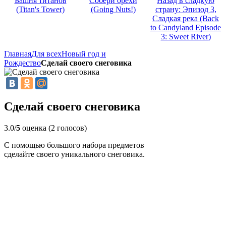
Башня титанов
Собери орехи
Назад в сладкую
(Titan's Tower)
(Going Nuts!)
страну: Эпизод 3,
Сладкая река (Back
to Candyland Episode
3: Sweet River)
Главная
Для всех
Новый год и
Рождество
Сделай своего снеговика
Сделай своего снеговика
3.0/
5
оценка (2 голосов)
С помощью большого набора предметов
сделайте своего уникального снеговика.