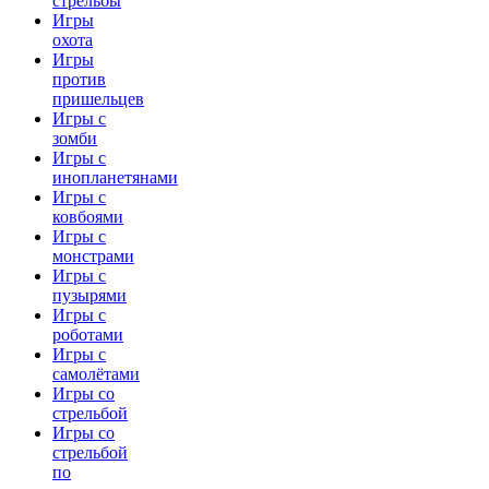
стрельбы
Игры
охота
Игры
против
пришельцев
Игры с
зомби
Игры с
инопланетянами
Игры с
ковбоями
Игры с
монстрами
Игры с
пузырями
Игры с
роботами
Игры с
самолётами
Игры со
стрельбой
Игры со
стрельбой
по