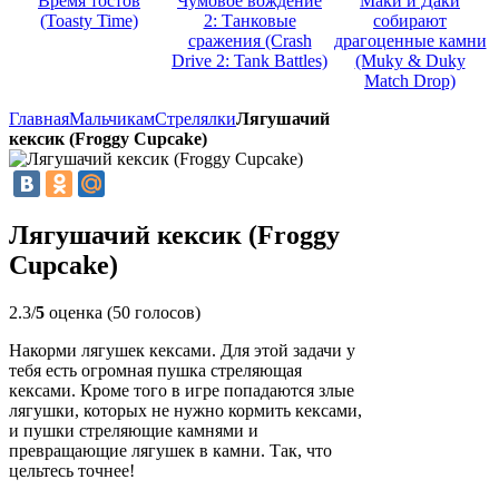
Время тостов
Чумовое вождение
Маки и Даки
(Toasty Time)
2: Танковые
собирают
сражения (Crash
драгоценные камни
Drive 2: Tank Battles)
(Muky & Duky
Match Drop)
Главная
Мальчикам
Стрелялки
Лягушачий
кексик (Froggy Cupcake)
Лягушачий кексик (Froggy
Cupcake)
2.3/
5
оценка (50 голосов)
Накорми лягушек кексами. Для этой задачи у
тебя есть огромная пушка стреляющая
кексами. Кроме того в игре попадаются злые
лягушки, которых не нужно кормить кексами,
и пушки стреляющие камнями и
превращающие лягушек в камни. Так, что
цельтесь точнее!