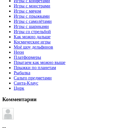
Игры с конфетами
Игры с монстрами
Игры с мячом
Игры с прыжками
Игры с самолётами
Игры с шариками
Игры со стрельбой
Как можно дальше
Космические игры
Моё шоу дельфинов
Неон
Платформеры
Прыгаем как можно выше
Прыжки по планетам
Рыбалка
Сальто предметами
Санта-Клаус
Цирк
Комментарии