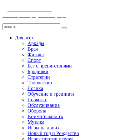
ДЕТСКИЕ ИГРЫ
Компьютерные игры детям и младенцам
Для всех
Аркады
Врач
Физика
Спорт
Бег с препятствиями
Бродилки
Стратегии
Творчество
Логика
Обучение и тренинги
Ловкость
Обслуживание
Оборона
Внимательность
Музыка
Игры на двоих
Новый год и Рождество
Игрок против игрока