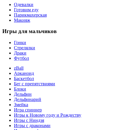
Одевалки
Готовим еду
Парикмахерская
Макияж
Игры
для мальчиков
Гонки
Стрелялки
Драки
Футбол
zBall
Арканоид
Баскетбол
Бег с препятствиями
Блоки
Дельфин
Дельфинарий
Змейка
Игра спиннер
Игры к Новому году и Рождеству
Игры с Ниндзя
Игры с драконами