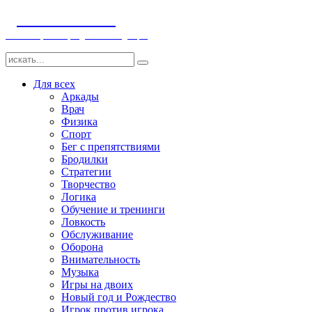
ДЕТСКИЕ ИГРЫ
Компьютерные игры детям и младенцам
Для всех
Аркады
Врач
Физика
Спорт
Бег с препятствиями
Бродилки
Стратегии
Творчество
Логика
Обучение и тренинги
Ловкость
Обслуживание
Оборона
Внимательность
Музыка
Игры на двоих
Новый год и Рождество
Игрок против игрока