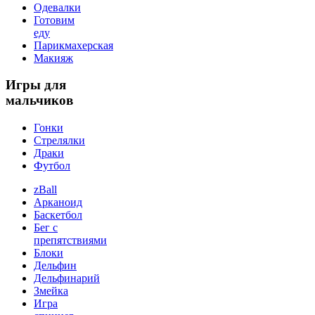
Одевалки
Готовим
еду
Парикмахерская
Макияж
Игры
для
мальчиков
Гонки
Стрелялки
Драки
Футбол
zBall
Арканоид
Баскетбол
Бег с
препятствиями
Блоки
Дельфин
Дельфинарий
Змейка
Игра