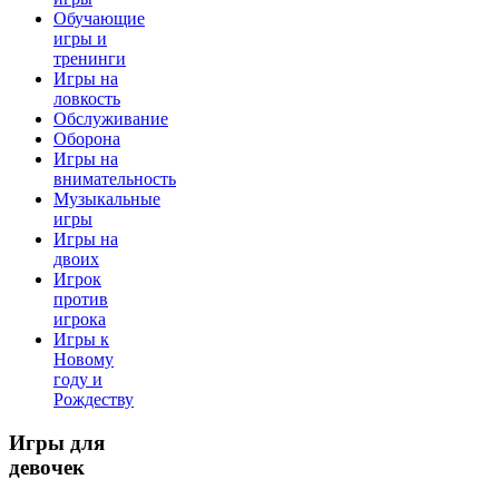
Обучающие
игры и
тренинги
Игры на
ловкость
Обслуживание
Оборона
Игры на
внимательность
Музыкальные
игры
Игры на
двоих
Игрок
против
игрока
Игры к
Новому
году и
Рождеству
Игры
для
девочек