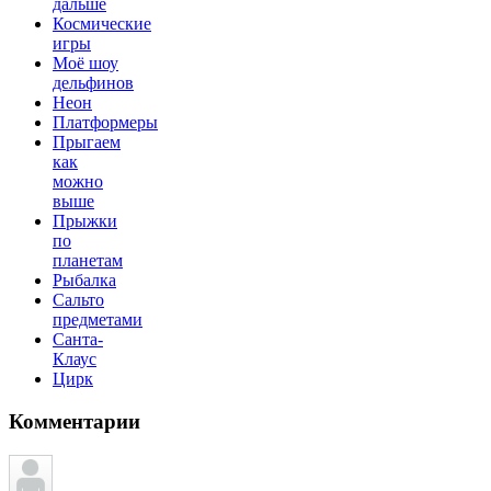
дальше
Космические
игры
Моё шоу
дельфинов
Неон
Платформеры
Прыгаем
как
можно
выше
Прыжки
по
планетам
Рыбалка
Сальто
предметами
Санта-
Клаус
Цирк
Комментарии