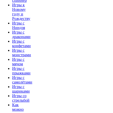
спиннер
Игры к
Новому
году и
Рождеству
Игры с
Ниндзя
Игры с
драконами
Игры с
конфетами
Игры с
монстрами
Игры с
мячом
Игры с
прыжками
Игры с
самолётами
Игры с
шариками
Игры со
стрельбой
Как
можно