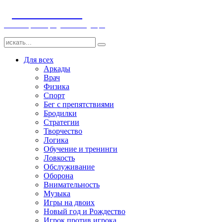
ДЕТСКИЕ ИГРЫ
Компьютерные игры детям и младенцам
Для всех
Аркады
Врач
Физика
Спорт
Бег с препятствиями
Бродилки
Стратегии
Творчество
Логика
Обучение и тренинги
Ловкость
Обслуживание
Оборона
Внимательность
Музыка
Игры на двоих
Новый год и Рождество
Игрок против игрока