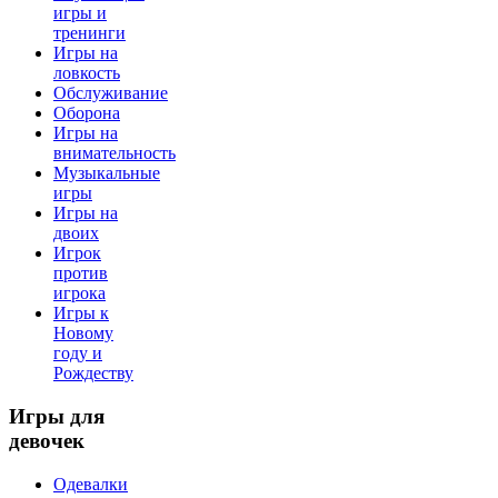
игры и
тренинги
Игры на
ловкость
Обслуживание
Оборона
Игры на
внимательность
Музыкальные
игры
Игры на
двоих
Игрок
против
игрока
Игры к
Новому
году и
Рождеству
Игры
для
девочек
Одевалки