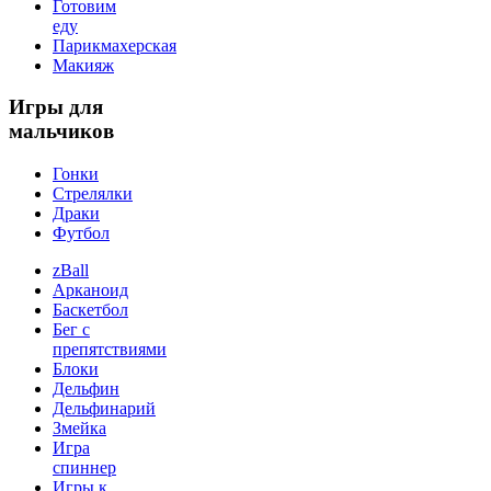
Готовим
еду
Парикмахерская
Макияж
Игры
для
мальчиков
Гонки
Стрелялки
Драки
Футбол
zBall
Арканоид
Баскетбол
Бег с
препятствиями
Блоки
Дельфин
Дельфинарий
Змейка
Игра
спиннер
Игры к