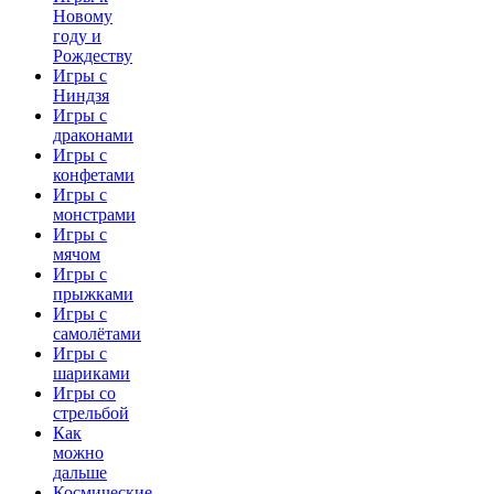
Новому
году и
Рождеству
Игры с
Ниндзя
Игры с
драконами
Игры с
конфетами
Игры с
монстрами
Игры с
мячом
Игры с
прыжками
Игры с
самолётами
Игры с
шариками
Игры со
стрельбой
Как
можно
дальше
Космические