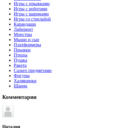
Игры с прыжками
Игры с роботами
Игры с шариками
Игры со стрельбой
Карандаши
Лабиринт
Монстры
Мыши и сыр
Платформеры
Прыжки
Птицы
Пушка
Ракета
Сальто предметами
Фигуры
Халявщики
Шарик
Комментарии
Наталия