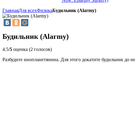
Now: Epilepsy Surgery)
Главная
Для всех
Физика
Будильник (Alarmy)
Будильник (Alarmy)
4.5/
5
оценка (2 голосов)
Разбудите инопланетянина. Для этого докатите будильник до не