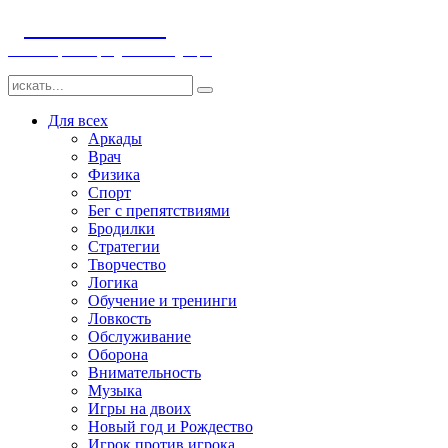
ДЕТСКИЕ ИГРЫ
Компьютерные игры детям и младенцам
Для всех
Аркады
Врач
Физика
Спорт
Бег с препятствиями
Бродилки
Стратегии
Творчество
Логика
Обучение и тренинги
Ловкость
Обслуживание
Оборона
Внимательность
Музыка
Игры на двоих
Новый год и Рождество
Игрок против игрока