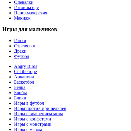
Одевалки
Готовим еду
Парикмахерская
Макияж
Игры
для мальчиков
Гонки
Стрелялки
Драки
Футбол
Angry Birds
Cut the rope
Арканоид
Баскетбол
Белка
Блобы
Блоки
Игры в футбол
Игры против пришельцев
Игры с вращением мира
Игры с конфетами
Игры с монстрами
Игры с мячом