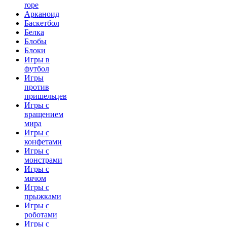
rope
Арканоид
Баскетбол
Белка
Блобы
Блоки
Игры в
футбол
Игры
против
пришельцев
Игры с
вращением
мира
Игры с
конфетами
Игры с
монстрами
Игры с
мячом
Игры с
прыжками
Игры с
роботами
Игры с