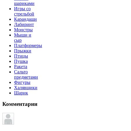
шариками
Игры со
стрельбой
Карандаши
Лабиринт
Монстры
Мыши и
сыр
Платформеры
Прыжки
Птицы
Пушка
Ракета
Сальто
предметами
Фигуры
Халявщики
Шарик
Комментарии