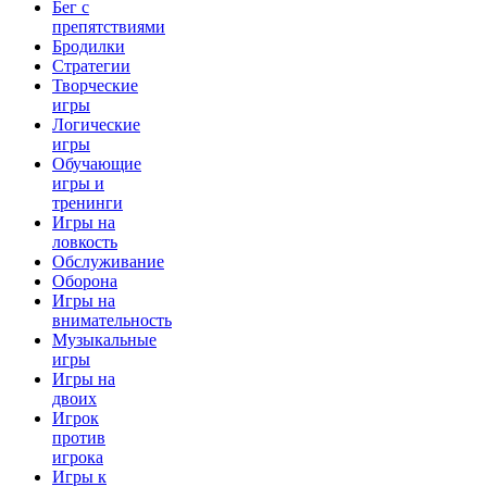
Бег с
препятствиями
Бродилки
Стратегии
Творческие
игры
Логические
игры
Обучающие
игры и
тренинги
Игры на
ловкость
Обслуживание
Оборона
Игры на
внимательность
Музыкальные
игры
Игры на
двоих
Игрок
против
игрока
Игры к