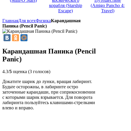
(Mini-O Stars)
космического
Путешествие
корабля (Starship
(Amigo Pancho 4:
Escape)
Travel)
Главная
Для всех
Физика
Карандашная
Паника (Pencil Panic)
Карандашная Паника (Pencil
Panic)
4.3/
5
оценка (3 голосов)
Докатите шарик до лунки, вращая лабиринт.
Будьте осторожны, в лабиринте остро
заточенные карандаши, при соприкосновении
с которыми шарик взрывается. Для поворота
лабиринта пользуйтесь клавишами-стрелками
влево и вправо.