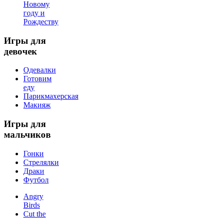
Новому
году и
Рождеству
Игры
для
девочек
Одевалки
Готовим
еду
Парикмахерская
Макияж
Игры
для
мальчиков
Гонки
Стрелялки
Драки
Футбол
Angry
Birds
Cut the