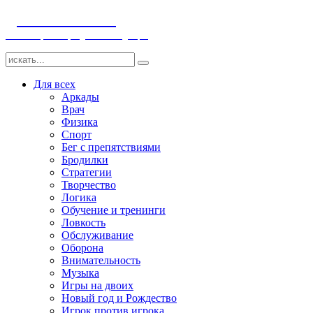
ДЕТСКИЕ ИГРЫ
Компьютерные игры детям и младенцам
Для всех
Аркады
Врач
Физика
Спорт
Бег с препятствиями
Бродилки
Стратегии
Творчество
Логика
Обучение и тренинги
Ловкость
Обслуживание
Оборона
Внимательность
Музыка
Игры на двоих
Новый год и Рождество
Игрок против игрока