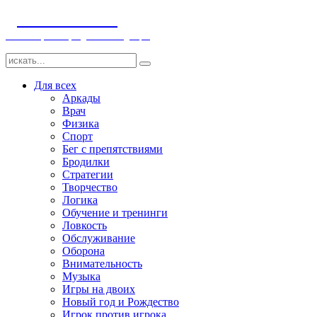
ДЕТСКИЕ ИГРЫ
Компьютерные игры детям и младенцам
Для всех
Аркады
Врач
Физика
Спорт
Бег с препятствиями
Бродилки
Стратегии
Творчество
Логика
Обучение и тренинги
Ловкость
Обслуживание
Оборона
Внимательность
Музыка
Игры на двоих
Новый год и Рождество
Игрок против игрока