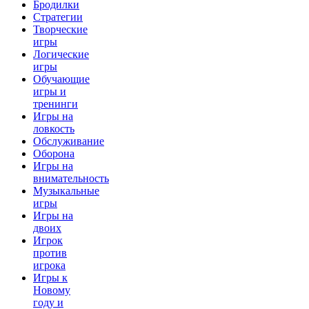
Бродилки
Стратегии
Творческие
игры
Логические
игры
Обучающие
игры и
тренинги
Игры на
ловкость
Обслуживание
Оборона
Игры на
внимательность
Музыкальные
игры
Игры на
двоих
Игрок
против
игрока
Игры к
Новому
году и