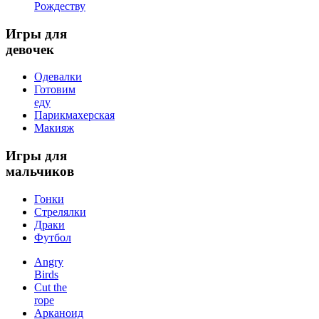
Рождеству
Игры
для
девочек
Одевалки
Готовим
еду
Парикмахерская
Макияж
Игры
для
мальчиков
Гонки
Стрелялки
Драки
Футбол
Angry
Birds
Cut the
rope
Арканоид