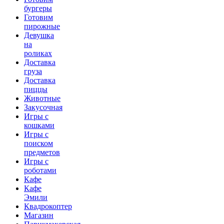
бургеры
Готовим
пирожные
Девушка
на
роликах
Доставка
груза
Доставка
пиццы
Животные
Закусочная
Игры с
кошками
Игры с
поиском
предметов
Игры с
роботами
Кафе
Кафе
Эмили
Квадрокоптер
Магазин