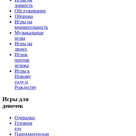
ловкость
Обслуживание
Оборона
Игры на
внимательность
Музыкальные
игры
Игры на
двоих
Игрок
против
игрока
Игры к
Новому
году и
Рождеству
Игры
для
девочек
Одевалки
Готовим
еду
Парикмахерская