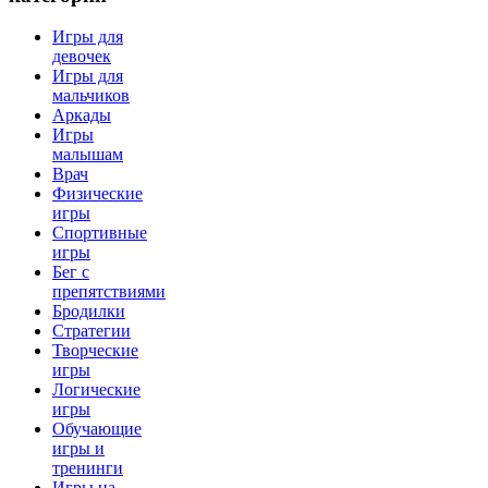
Игры для
девочек
Игры для
мальчиков
Аркады
Игры
малышам
Врач
Физические
игры
Спортивные
игры
Бег с
препятствиями
Бродилки
Стратегии
Творческие
игры
Логические
игры
Обучающие
игры и
тренинги
Игры на