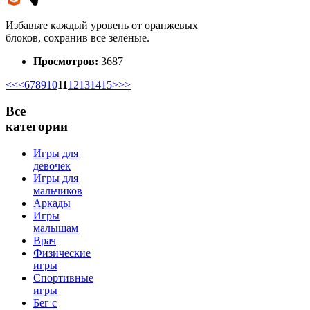
Избавьте каждый уровень от оранжевых
блоков, сохранив все зелёные.
Просмотров:
3687
<<
<
6
7
8
9
10
11
12
13
14
15
>
>>
Все
категории
Игры для
девочек
Игры для
мальчиков
Аркады
Игры
малышам
Врач
Физические
игры
Спортивные
игры
Бег с