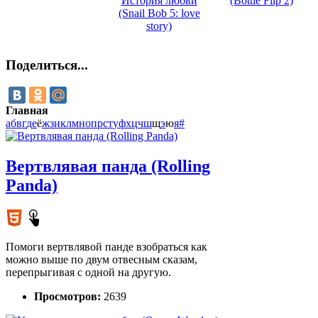
История любви
(Bottle Flip 2)
(Snail Bob 5: love
story)
Поделиться...
Главная
а
б
в
г
д
е
ё
ж
з
и
к
л
м
н
о
п
р
с
т
у
ф
х
ц
ч
ш
щ
э
ю
я
#
Вертвлявая панда (Rolling
Panda)
Помоги вертвлявой панде взобраться как
можно выше по двум отвесным сказам,
перепрыгивая с одной на другую.
Просмотров:
2639