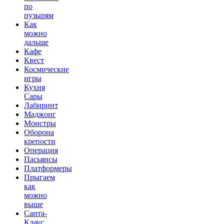
по
пузырям
Как
можно
дальше
Кафе
Квест
Космические
игры
Кухня
Сары
Лабиринт
Маджонг
Монстры
Оборона
крепости
Операция
Пасьянсы
Платформеры
Прыгаем
как
можно
выше
Санта-
Клаус