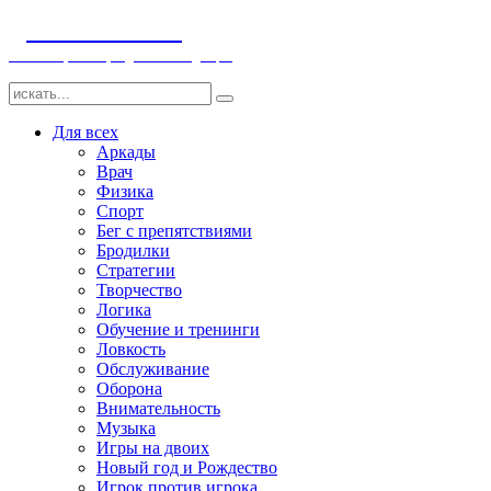
ДЕТСКИЕ ИГРЫ
Компьютерные игры детям и младенцам
Для всех
Аркады
Врач
Физика
Спорт
Бег с препятствиями
Бродилки
Стратегии
Творчество
Логика
Обучение и тренинги
Ловкость
Обслуживание
Оборона
Внимательность
Музыка
Игры на двоих
Новый год и Рождество
Игрок против игрока