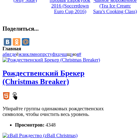
(Jelly Slide)
прорыв Еврокубок
Чайное мороженное
2016 (Soccerdown
(Tea Ice Cream:
Euro Cup 2016)
Sara’s Cooking Class)
Поделиться...
Главная
а
б
в
г
д
е
ё
ж
з
и
к
л
м
н
о
п
р
с
т
у
ф
х
ц
ч
ш
щ
э
ю
я
#
Рождественский Брекер
(Christmas Breaker)
Убирайте группы одинаковых рождественских
символов, чтобы очистить весь уровень.
Просмотров:
4348