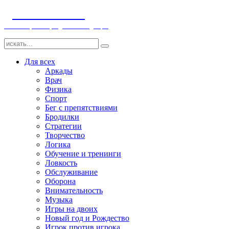
ДЕТСКИЕ ИГРЫ
Компьютерные игры детям и младенцам
Для всех
Аркады
Врач
Физика
Спорт
Бег с препятствиями
Бродилки
Стратегии
Творчество
Логика
Обучение и тренинги
Ловкость
Обслуживание
Оборона
Внимательность
Музыка
Игры на двоих
Новый год и Рождество
Игрок против игрока