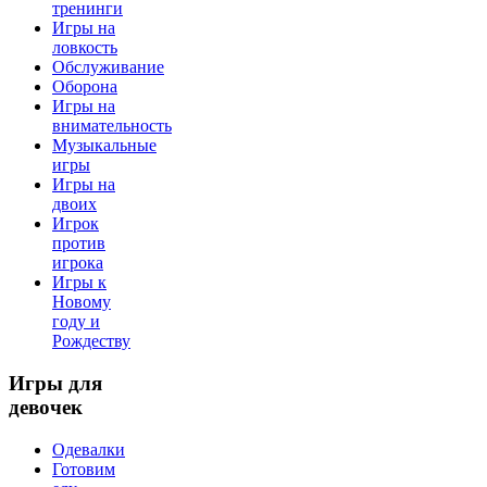
тренинги
Игры на
ловкость
Обслуживание
Оборона
Игры на
внимательность
Музыкальные
игры
Игры на
двоих
Игрок
против
игрока
Игры к
Новому
году и
Рождеству
Игры
для
девочек
Одевалки
Готовим