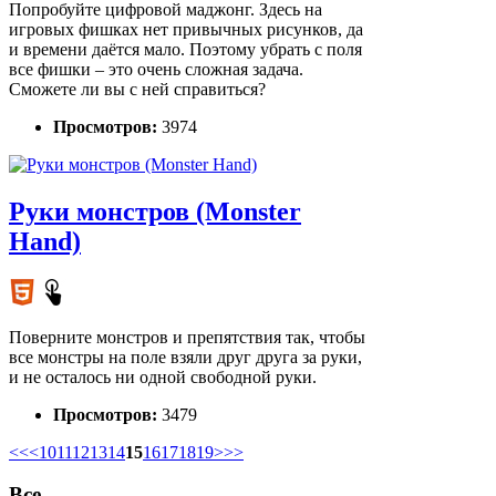
Попробуйте цифровой маджонг. Здесь на
игровых фишках нет привычных рисунков, да
и времени даётся мало. Поэтому убрать с поля
все фишки – это очень сложная задача.
Сможете ли вы с ней справиться?
Просмотров:
3974
Руки монстров (Monster
Hand)
Поверните монстров и препятствия так, чтобы
все монстры на поле взяли друг друга за руки,
и не осталось ни одной свободной руки.
Просмотров:
3479
<<
<
10
11
12
13
14
15
16
17
18
19
>
>>
Все