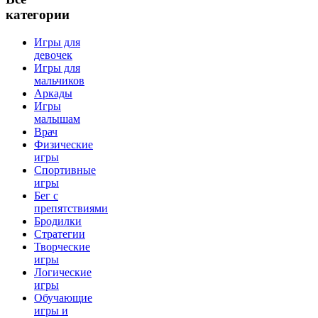
категории
Игры для
девочек
Игры для
мальчиков
Аркады
Игры
малышам
Врач
Физические
игры
Спортивные
игры
Бег с
препятствиями
Бродилки
Стратегии
Творческие
игры
Логические
игры
Обучающие
игры и