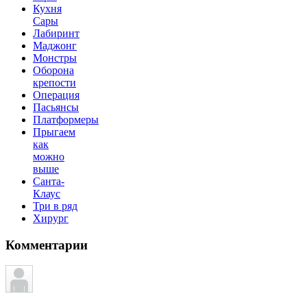
Кухня
Сары
Лабиринт
Маджонг
Монстры
Оборона
крепости
Операция
Пасьянсы
Платформеры
Прыгаем
как
можно
выше
Санта-
Клаус
Три в ряд
Хирург
Комментарии