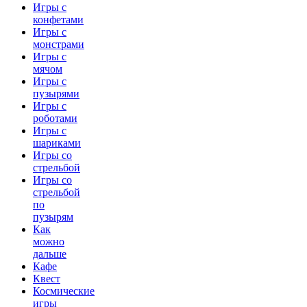
Игры с
конфетами
Игры с
монстрами
Игры с
мячом
Игры с
пузырями
Игры с
роботами
Игры с
шариками
Игры со
стрельбой
Игры со
стрельбой
по
пузырям
Как
можно
дальше
Кафе
Квест
Космические
игры