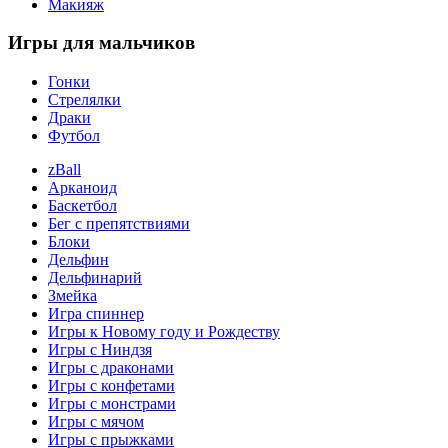
Макияж
Игры
для мальчиков
Гонки
Стрелялки
Драки
Футбол
zBall
Арканоид
Баскетбол
Бег с препятствиями
Блоки
Дельфин
Дельфинарий
Змейка
Игра спиннер
Игры к Новому году и Рождеству
Игры с Ниндзя
Игры с драконами
Игры с конфетами
Игры с монстрами
Игры с мячом
Игры с прыжками