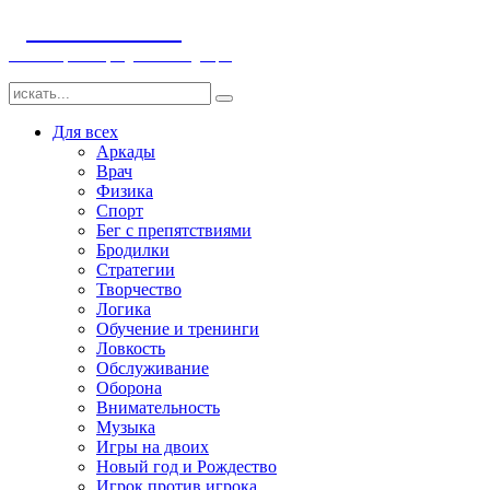
ДЕТСКИЕ ИГРЫ
Компьютерные игры детям и младенцам
Для всех
Аркады
Врач
Физика
Спорт
Бег с препятствиями
Бродилки
Стратегии
Творчество
Логика
Обучение и тренинги
Ловкость
Обслуживание
Оборона
Внимательность
Музыка
Игры на двоих
Новый год и Рождество
Игрок против игрока