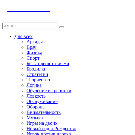
ДЕТСКИЕ ИГРЫ
Компьютерные игры детям и младенцам
Для всех
Аркады
Врач
Физика
Спорт
Бег с препятствиями
Бродилки
Стратегии
Творчество
Логика
Обучение и тренинги
Ловкость
Обслуживание
Оборона
Внимательность
Музыка
Игры на двоих
Новый год и Рождество
Игрок против игрока