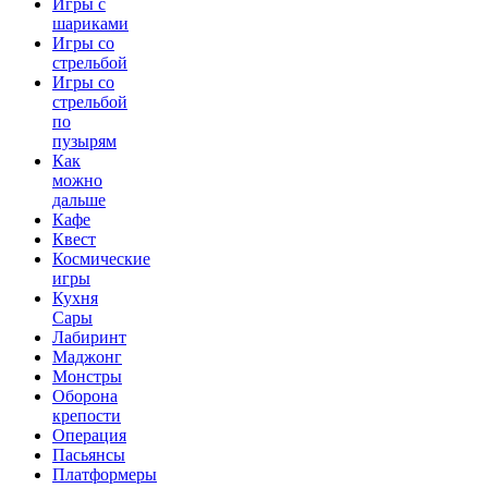
Игры с
шариками
Игры со
стрельбой
Игры со
стрельбой
по
пузырям
Как
можно
дальше
Кафе
Квест
Космические
игры
Кухня
Сары
Лабиринт
Маджонг
Монстры
Оборона
крепости
Операция
Пасьянсы
Платформеры