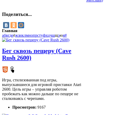
Merchant)
Поделиться...
Главная
а
б
в
г
д
е
ё
ж
з
и
к
л
м
н
о
п
р
с
т
у
ф
х
ц
ч
ш
щ
э
ю
я
#
Бег сквозь пещеру (Cave
Rush 2600)
Игра, стилизованная под игры,
выпускавшиеся для игровой приставки Atari
2600. Цель игры – управляя роботом
пробежать как можно дальше по пещере не
сталкиваясь с черепами.
Просмотров:
9167