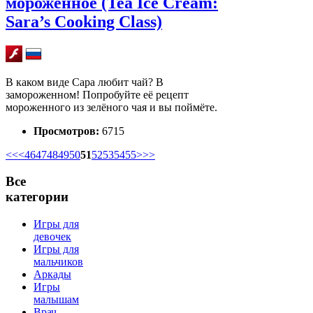
мороженное (Tea Ice Cream:
Sara’s Cooking Class)
В каком виде Сара любит чай? В
замороженном! Попробуйте её рецепт
мороженного из зелёного чая и вы поймёте.
Просмотров:
6715
<<
<
46
47
48
49
50
51
52
53
54
55
>
>>
Все
категории
Игры для
девочек
Игры для
мальчиков
Аркады
Игры
малышам
Врач