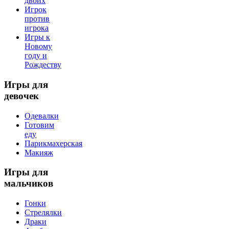
двоих
Игрок
против
игрока
Игры к
Новому
году и
Рождеству
Игры
для
девочек
Одевалки
Готовим
еду
Парикмахерская
Макияж
Игры
для
мальчиков
Гонки
Стрелялки
Драки