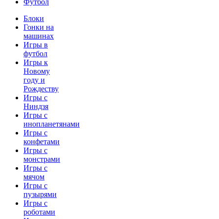
Футбол
Блоки
Гонки на
машинах
Игры в
футбол
Игры к
Новому
году и
Рождеству
Игры с
Ниндзя
Игры с
инопланетянами
Игры с
конфетами
Игры с
монстрами
Игры с
мячом
Игры с
пузырями
Игры с
роботами